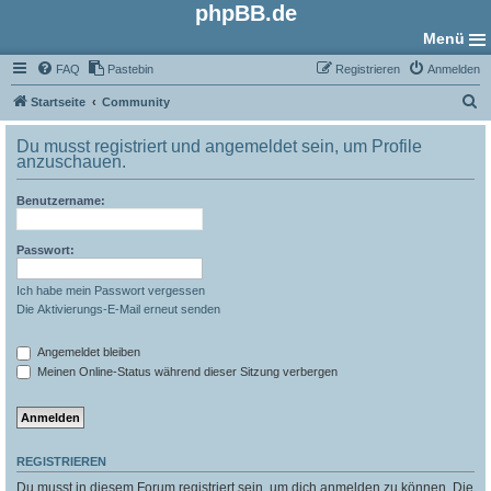
phpBB.de
Menü
FAQ
Pastebin
Registrieren
Anmelden
S
Startseite
Community
u
Du musst registriert und angemeldet sein, um Profile
c
anzuschauen.
h
Benutzername:
e
Passwort:
Ich habe mein Passwort vergessen
Die Aktivierungs-E-Mail erneut senden
Angemeldet bleiben
Meinen Online-Status während dieser Sitzung verbergen
REGISTRIEREN
Du musst in diesem Forum registriert sein, um dich anmelden zu können. Die