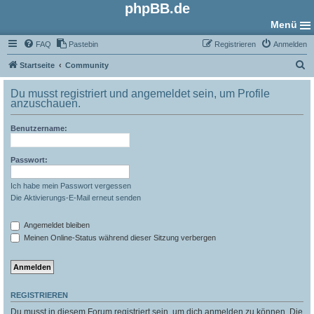
phpBB.de
Menü
FAQ
Pastebin
Registrieren
Anmelden
S
Startseite
Community
u
Du musst registriert und angemeldet sein, um Profile
c
anzuschauen.
h
Benutzername:
e
Passwort:
Ich habe mein Passwort vergessen
Die Aktivierungs-E-Mail erneut senden
Angemeldet bleiben
Meinen Online-Status während dieser Sitzung verbergen
REGISTRIEREN
Du musst in diesem Forum registriert sein, um dich anmelden zu können. Die