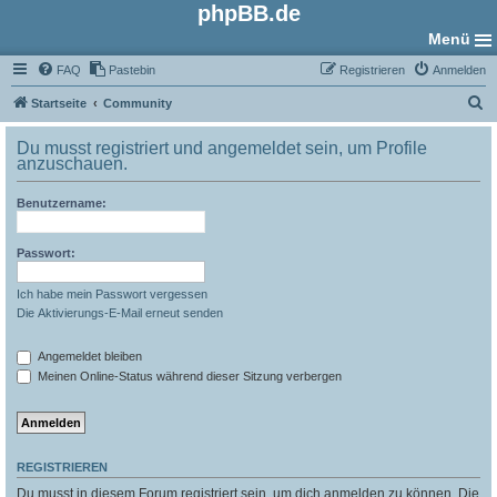
phpBB.de
Menü
FAQ
Pastebin
Registrieren
Anmelden
S
Startseite
Community
u
Du musst registriert und angemeldet sein, um Profile
c
anzuschauen.
h
Benutzername:
e
Passwort:
Ich habe mein Passwort vergessen
Die Aktivierungs-E-Mail erneut senden
Angemeldet bleiben
Meinen Online-Status während dieser Sitzung verbergen
REGISTRIEREN
Du musst in diesem Forum registriert sein, um dich anmelden zu können. Die