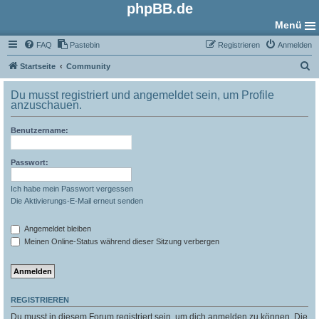
phpBB.de
Menü
FAQ
Pastebin
Registrieren
Anmelden
S
Startseite
Community
u
Du musst registriert und angemeldet sein, um Profile
c
anzuschauen.
h
Benutzername:
e
Passwort:
Ich habe mein Passwort vergessen
Die Aktivierungs-E-Mail erneut senden
Angemeldet bleiben
Meinen Online-Status während dieser Sitzung verbergen
REGISTRIEREN
Du musst in diesem Forum registriert sein, um dich anmelden zu können. Die