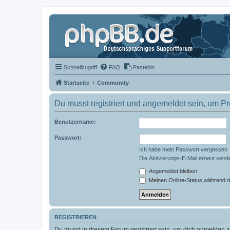
Schnellzugriff
FAQ
Pastebin
Startseite
Community
Du musst registriert und angemeldet sein, um P
Benutzername:
Passwort:
Ich habe mein Passwort vergessen
Die Aktivierungs-E-Mail erneut send
Angemeldet bleiben
Meinen Online-Status während d
REGISTRIEREN
Du musst in diesem Forum registriert sein, um dich anmelden zu