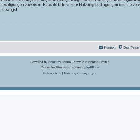
 Berechtigungen zuweisen. Beachte bitte unsere Nutzungsbedingungen und die verwa
d bewegst.
Kontakt
Das Team
Powered by
phpBB
® Forum Software © phpBB Limited
Deutsche Übersetzung durch
phpBB.de
Datenschutz
|
Nutzungsbedingungen