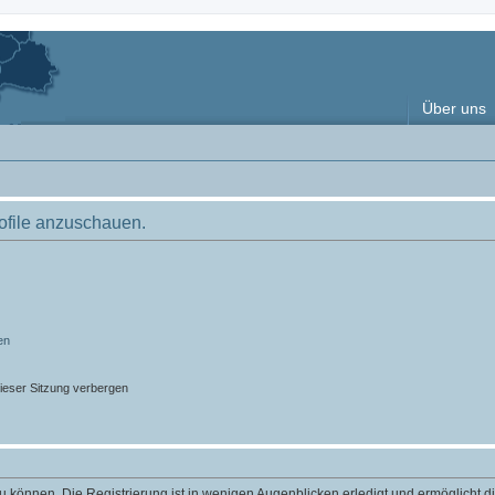
Über uns
rofile anzuschauen.
en
ieser Sitzung verbergen
 können. Die Registrierung ist in wenigen Augenblicken erledigt und ermöglicht di