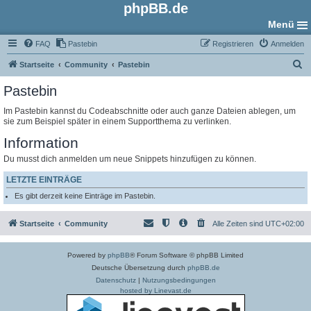
phpBB.de
Menü
FAQ
Pastebin
Registrieren
Anmelden
S
Startseite
Community
Pastebin
u
Pastebin
c
Im Pastebin kannst du Codeabschnitte oder auch ganze Dateien ablegen, um
h
sie zum Beispiel später in einem Supportthema zu verlinken.
e
Information
Du musst dich anmelden um neue Snippets hinzufügen zu können.
LETZTE EINTRÄGE
Es gibt derzeit keine Einträge im Pastebin.
Startseite
Community
Alle Zeiten sind
UTC+02:00
Powered by
phpBB
® Forum Software © phpBB Limited
Deutsche Übersetzung durch
phpBB.de
Datenschutz
|
Nutzungsbedingungen
hosted by Linevast.de