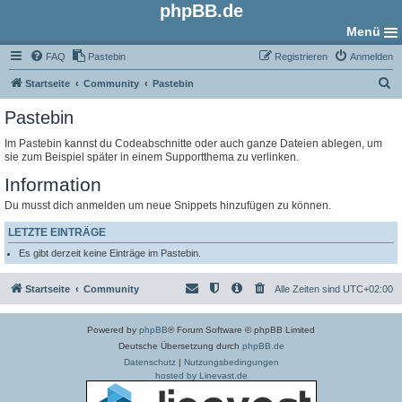
phpBB.de
Menü
FAQ
Pastebin
Registrieren
Anmelden
S
Startseite
Community
Pastebin
u
Pastebin
c
Im Pastebin kannst du Codeabschnitte oder auch ganze Dateien ablegen, um
h
sie zum Beispiel später in einem Supportthema zu verlinken.
e
Information
Du musst dich anmelden um neue Snippets hinzufügen zu können.
LETZTE EINTRÄGE
Es gibt derzeit keine Einträge im Pastebin.
Startseite
Community
Alle Zeiten sind
UTC+02:00
Powered by
phpBB
® Forum Software © phpBB Limited
Deutsche Übersetzung durch
phpBB.de
Datenschutz
|
Nutzungsbedingungen
hosted by Linevast.de