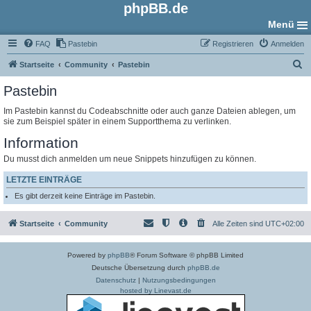
phpBB.de
Menü
FAQ
Pastebin
Registrieren
Anmelden
S
Startseite
Community
Pastebin
u
Pastebin
c
Im Pastebin kannst du Codeabschnitte oder auch ganze Dateien ablegen, um
h
sie zum Beispiel später in einem Supportthema zu verlinken.
e
Information
Du musst dich anmelden um neue Snippets hinzufügen zu können.
LETZTE EINTRÄGE
Es gibt derzeit keine Einträge im Pastebin.
Startseite
Community
Alle Zeiten sind
UTC+02:00
Powered by
phpBB
® Forum Software © phpBB Limited
Deutsche Übersetzung durch
phpBB.de
Datenschutz
|
Nutzungsbedingungen
hosted by Linevast.de