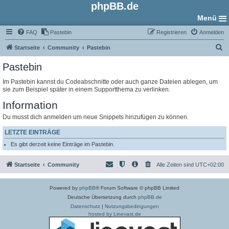
phpBB.de
Menü
FAQ
Pastebin
Registrieren
Anmelden
S
Startseite
Community
Pastebin
u
Pastebin
c
Im Pastebin kannst du Codeabschnitte oder auch ganze Dateien ablegen, um
h
sie zum Beispiel später in einem Supportthema zu verlinken.
e
Information
Du musst dich anmelden um neue Snippets hinzufügen zu können.
LETZTE EINTRÄGE
Es gibt derzeit keine Einträge im Pastebin.
Startseite
Community
Alle Zeiten sind
UTC+02:00
Powered by
phpBB
® Forum Software © phpBB Limited
Deutsche Übersetzung durch
phpBB.de
Datenschutz
|
Nutzungsbedingungen
hosted by Linevast.de