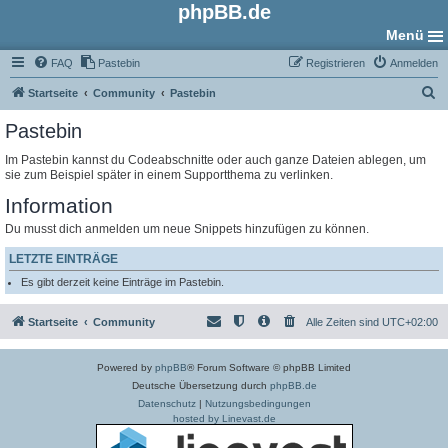
phpBB.de
Menü
FAQ
Pastebin
Registrieren
Anmelden
S
Startseite
Community
Pastebin
u
Pastebin
c
Im Pastebin kannst du Codeabschnitte oder auch ganze Dateien ablegen, um
h
sie zum Beispiel später in einem Supportthema zu verlinken.
e
Information
Du musst dich anmelden um neue Snippets hinzufügen zu können.
LETZTE EINTRÄGE
Es gibt derzeit keine Einträge im Pastebin.
Startseite
Community
Alle Zeiten sind
UTC+02:00
Powered by
phpBB
® Forum Software © phpBB Limited
Deutsche Übersetzung durch
phpBB.de
Datenschutz
|
Nutzungsbedingungen
hosted by Linevast.de