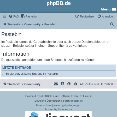
phpBB.de
Menü
FAQ
Pastebin
Registrieren
Anmelden
S
Startseite
Community
Pastebin
u
Pastebin
c
Im Pastebin kannst du Codeabschnitte oder auch ganze Dateien ablegen, um
h
sie zum Beispiel später in einem Supportthema zu verlinken.
e
Information
Du musst dich anmelden um neue Snippets hinzufügen zu können.
LETZTE EINTRÄGE
Es gibt derzeit keine Einträge im Pastebin.
Startseite
Community
Alle Zeiten sind
UTC+02:00
Powered by
phpBB
® Forum Software © phpBB Limited
Deutsche Übersetzung durch
phpBB.de
Datenschutz
|
Nutzungsbedingungen
hosted by Linevast.de