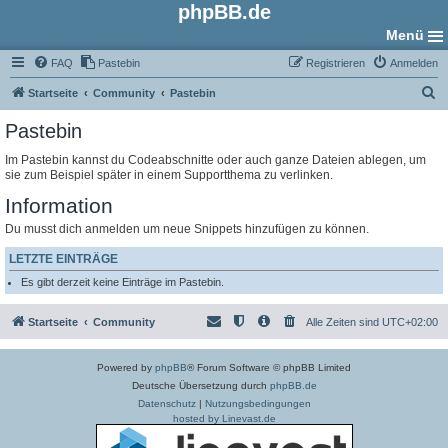
phpBB.de
Menü
FAQ
Pastebin
Registrieren
Anmelden
S
Startseite
Community
Pastebin
u
Pastebin
c
Im Pastebin kannst du Codeabschnitte oder auch ganze Dateien ablegen, um
h
sie zum Beispiel später in einem Supportthema zu verlinken.
e
Information
Du musst dich anmelden um neue Snippets hinzufügen zu können.
LETZTE EINTRÄGE
Es gibt derzeit keine Einträge im Pastebin.
Startseite
Community
Alle Zeiten sind
UTC+02:00
Powered by
phpBB
® Forum Software © phpBB Limited
Deutsche Übersetzung durch
phpBB.de
Datenschutz
|
Nutzungsbedingungen
hosted by Linevast.de