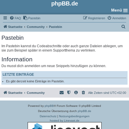
phpBB.de
Menü
FAQ
Pastebin
Registrieren
Anmelden
S
Startseite
Community
Pastebin
u
Pastebin
c
Im Pastebin kannst du Codeabschnitte oder auch ganze Dateien ablegen, um
h
sie zum Beispiel später in einem Supportthema zu verlinken.
e
Information
Du musst dich anmelden um neue Snippets hinzufügen zu können.
LETZTE EINTRÄGE
Es gibt derzeit keine Einträge im Pastebin.
Startseite
Community
Alle Zeiten sind
UTC+02:00
Powered by
phpBB
® Forum Software © phpBB Limited
Deutsche Übersetzung durch
phpBB.de
Datenschutz
|
Nutzungsbedingungen
hosted by Linevast.de