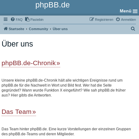
phpBB.de
Menü
FAQ
Pastebin
Registrieren
Anmelden
S
Startseite
Community
Über uns
u
Über uns
c
h
e
phpBB.de-Chronik
Unsere kleine phpBB.de-Chronik hält alle wichtigen Ereignisse rund um
phpBB.de für die Nachwelt in Wort und Bild fest. Wer hat die Seite
gegründet? Wann wurde Funktion X eingeführt? Wie sah phpBB.de früher
aus? Hier gibts die Antworten.
Das Team
Das Team hinter phpBB.de. Eine kurze Vorstellungen der einzelnen Gruppen
des phpBB.de-Teams und deren Mitglieder.