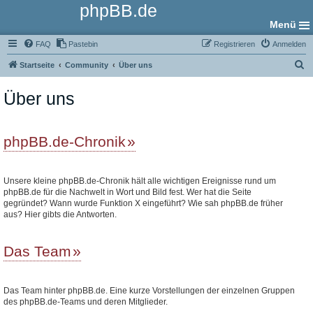
phpBB.de
Menü
FAQ
Pastebin
Registrieren
Anmelden
S
Startseite
Community
Über uns
u
Über uns
c
h
e
phpBB.de-Chronik
Unsere kleine phpBB.de-Chronik hält alle wichtigen Ereignisse rund um
phpBB.de für die Nachwelt in Wort und Bild fest. Wer hat die Seite
gegründet? Wann wurde Funktion X eingeführt? Wie sah phpBB.de früher
aus? Hier gibts die Antworten.
Das Team
Das Team hinter phpBB.de. Eine kurze Vorstellungen der einzelnen Gruppen
des phpBB.de-Teams und deren Mitglieder.