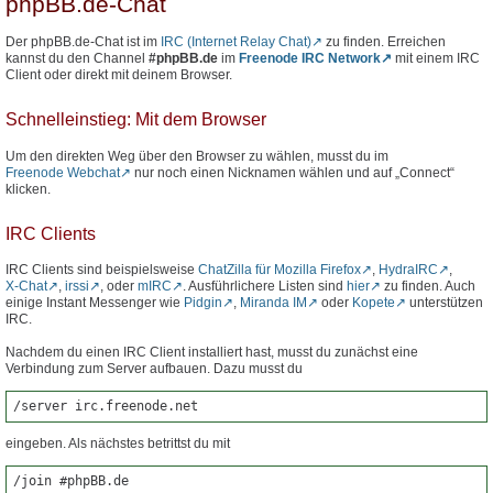
phpBB.de-Chat
Der phpBB.de-Chat ist im
IRC (Internet Relay Chat)
zu finden. Erreichen
kannst du den Channel
#phpBB.de
im
Freenode IRC Network
mit einem IRC
Client oder direkt mit deinem Browser.
Schnelleinstieg: Mit dem Browser
Um den direkten Weg über den Browser zu wählen, musst du im
Freenode Webchat
nur noch einen Nicknamen wählen und auf „Connect“
klicken.
IRC Clients
IRC Clients sind beispielsweise
ChatZilla für Mozilla Firefox
,
HydraIRC
,
X-Chat
,
irssi
, oder
mIRC
. Ausführlichere Listen sind
hier
zu finden. Auch
einige Instant Messenger wie
Pidgin
,
Miranda IM
oder
Kopete
unterstützen
IRC.
Nachdem du einen IRC Client installiert hast, musst du zunächst eine
Verbindung zum Server aufbauen. Dazu musst du
/server irc.freenode.net
eingeben. Als nächstes betrittst du mit
/join #phpBB.de