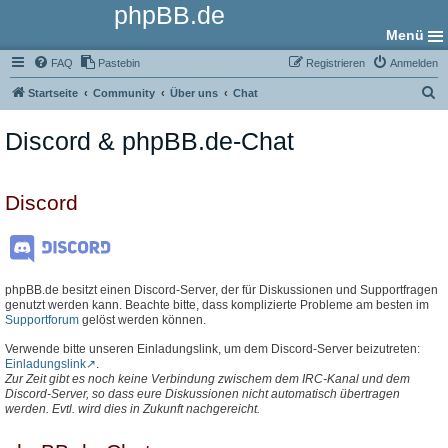
phpBB.de
Menü
FAQ
Pastebin
Registrieren
Anmelden
S
Startseite
Community
Über uns
Chat
u
Discord & phpBB.de-Chat
c
h
e
Discord
phpBB.de besitzt einen Discord-Server, der für Diskussionen und Supportfragen
genutzt werden kann. Beachte bitte, dass komplizierte Probleme am besten im
Supportforum
gelöst werden können.
Verwende bitte unseren Einladungslink, um dem Discord-Server beizutreten:
Einladungslink
.
Zur Zeit gibt es noch keine Verbindung zwischem dem IRC-Kanal und dem
Discord-Server, so dass eure Diskussionen nicht automatisch übertragen
werden. Evtl. wird dies in Zukunft nachgereicht.