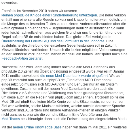
geworden.
Ebenfalls im November 2010 haben wir unseren
kleinen phpBB.de Knigge einer Runderneuerung unterzogen
. Die neue Version
enthält nun einerseits alle Regeln so kurz und knapp formuliert wie möglich, um
die Menge des zu lesenden Textes zu reduzieren. Andererseits wurden aber die
– nun optional einblendbaren – Begründungen deutlich ausführlicher. So kann
jeder leicht nachvollziehen, aus welchen Grund wir uns für die Einführung der
Regel auf phpBB.de entschieden haben. Das gleiche Ziel verfolgte die
Überarbeitung der Forum-FAQ und des Formulars in der Jobbörse
. Eine
ausführliche Beschreibung der einzelnen Gegenleistungen soll in Zukunft
Missverständnisse verhindern. Um auch die letzten möglichen Verbesserungen
an der Jobbörse vorzunehmen, haben wir dazu ein halbes Jahr später noch eine
Feedback-Aktion gestartet
.
Nachdem über zwei Jahre lang immer noch die alte Mod-Datenbank aus
phpBB.de 2.0 Zeiten als Übergangslösung eingesetzt wurde, war es im Januar
2011 endlich soweit und
die neue Mod-Datenbank wurde eingeführt
. Wie auf
phpBB.com wird nun auch auf phpBB.de „Titania“ als MOD-Datenbank
eingesetzt. So müssen sich MOD-Autoren und Benutzer nur an ein System
gewöhnen. Zusammen mit der neuen Mod-Datenbank wurden auch die
Richtlinien zur Aufnahme und Validierung von Mods grundlegend überarbeitet,
um diese auch an die Regeln von phpBB.com anzulehnen. Trotzdem sollte die
Mod-DB auf phpBB.de keine bloße Kopie von phpBB.com sein, sondern unser
Ziel war weiterhin, solche Mods anzubieten, welche auch in deutscher Sprache
verfügbar sind. Außerdem sind unsere Aufnahmekriterien in einigen Punkten
nicht ganz so streng wie die von phpBB.com. Eine Vergrößerung des
Mod-Teams
beschleunigte dann auch die Freischaltung der eingereichten Mods.
Mit der
neuen Offline Knowledge Base
haben wir dann im Mai 2011 ein weiteres