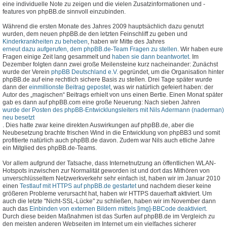
eine individuelle Note zu zeigen und die vielen Zusatzinformationen und -
features von phpBB.de sinnvoll einzubinden.
Während die ersten Monate des Jahres 2009 hauptsächlich dazu genutzt
wurden, dem neuen phpBB.de den letzten Feinschliff zu geben und
Kinderkrankheiten zu beheben
, haben wir Mitte des Jahres
erneut dazu aufgerufen, dem phpBB.de-Team Fragen zu stellen
. Wir haben eure
Fragen einige Zeit lang gesammelt und
haben sie dann beantwortet
. Im
Dezember folgten dann zwei große Meilensteine kurz nacheinander: Zunächst
wurde der Verein
phpBB Deutschland e.V.
gegründet, um die Organisation hinter
phpBB.de auf eine rechtlich sichere Basis zu stellen. Drei Tage später wurde
dann der
einmillionste Beitrag gepostet
, was wir natürlich gefeiert haben: der
Autor des „magischen“ Beitrags erhielt von uns einen Bertie. Einen Monat später
gab es dann auf phpBB.com eine große Neuerung: Nach sieben Jahren
wurde der Posten des phpBB-Entwicklungsleiters mit Nils Adermann (naderman)
neu besetzt
. Dies hatte zwar keine direkten Auswirkungen auf phpBB.de, aber die
Neubesetzung brachte frischen Wind in die Entwicklung von phpBB3 und somit
profitierte natürlich auch phpBB.de davon. Zudem war Nils auch etliche Jahre
ein Mitglied des phpBB.de-Teams.
Vor allem aufgrund der Tatsache, dass Internetnutzung an öffentlichen WLAN-
Hotspots inzwischen zur Normalität geworden ist und dort das Mithören von
unverschlüsseltem Netzwerkverkehr sehr einfach ist, haben wir im Januar 2010
einen
Testlauf mit HTTPS auf phpBB.de gestartet
und nachdem dieser keine
größeren Probleme verursacht hat, haben wir HTTPS dauerhaft aktiviert. Um
auch die letzte "Nicht-SSL-Lücke" zu schließen, haben wir im November dann
auch das
Einbinden von externen Bildern mittels [img]-BBCode deaktiviert
.
Durch diese beiden Maßnahmen ist das Surfen auf phpBB.de im Vergleich zu
den meisten anderen Webseiten im Internet um ein vielfaches sicherer