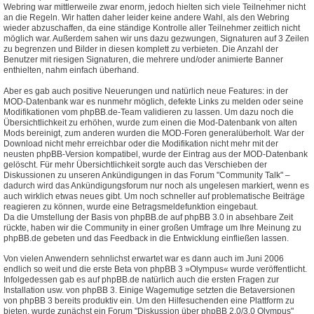
Webring war mittlerweile zwar enorm, jedoch hielten sich viele Teilnehmer nicht
an die Regeln. Wir hatten daher leider keine andere Wahl, als den Webring
wieder abzuschaffen, da eine ständige Kontrolle aller Teilnehmer zeitlich nicht
möglich war. Außerdem sahen wir uns dazu gezwungen, Signaturen auf 3 Zeilen
zu begrenzen und Bilder in diesen komplett zu verbieten. Die Anzahl der
Benutzer mit riesigen Signaturen, die mehrere und/oder animierte Banner
enthielten, nahm einfach überhand.
Aber es gab auch positive Neuerungen und natürlich neue Features: in der
MOD-Datenbank war es nunmehr möglich, defekte Links zu melden oder seine
Modifikationen vom phpBB.de-Team validieren zu lassen. Um dazu noch die
Übersichtlichkeit zu erhöhen, wurde zum einen die Mod-Datenbank von alten
Mods bereinigt, zum anderen wurden die MOD-Foren generalüberholt. War der
Download nicht mehr erreichbar oder die Modifikation nicht mehr mit der
neusten phpBB-Version kompatibel, wurde der Eintrag aus der MOD-Datenbank
gelöscht. Für mehr Übersichtlichkeit sorgte auch das Verschieben der
Diskussionen zu unseren Ankündigungen in das Forum "Community Talk" –
dadurch wird das Ankündigungsforum nur noch als ungelesen markiert, wenn es
auch wirklich etwas neues gibt. Um noch schneller auf problematische Beiträge
reagieren zu können, wurde eine Betragsmeldefunktion eingebaut.
Da die Umstellung der Basis von phpBB.de auf phpBB 3.0 in absehbare Zeit
rückte, haben wir die Community in einer großen Umfrage um Ihre Meinung zu
phpBB.de gebeten und das Feedback in die Entwicklung einfließen lassen.
Von vielen Anwendern sehnlichst erwartet war es dann auch im Juni 2006
endlich so weit und die erste Beta von phpBB 3 »Olympus« wurde veröffentlicht.
Infolgedessen gab es auf phpBB.de natürlich auch die ersten Fragen zur
Installation usw. von phpBB 3. Einige Wagemutige setzten die Betaversionen
von phpBB 3 bereits produktiv ein. Um den Hilfesuchenden eine Plattform zu
bieten, wurde zunächst ein Forum "Diskussion über phpBB 2.0/3.0 Olympus"