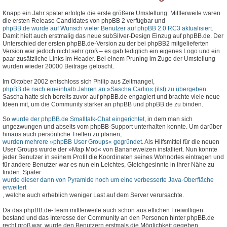
Knapp ein Jahr später erfolgte die erste größere Umstellung. Mittlerweile waren
die ersten Release Candidates von phpBB 2 verfügbar und
phpBB.de wurde auf Wunsch vieler Benutzer auf phpBB 2.0 RC3 aktualisiert
.
Damit hielt auch erstmalig das neue subSilver-Design Einzug auf phpBB.de. Der
Unterschied der ersten phpBB.de-Version zu der bei phpBB2 mitgelieferten
Version war jedoch nicht sehr groß – es gab lediglich ein eigenes Logo und ein
paar zusätzliche Links im Header. Bei einem Pruning im Zuge der Umstellung
wurden wieder 20000 Beiträge gelöscht.
Im Oktober 2002 entschloss sich Philip aus Zeitmangel,
phpBB.de nach eineinhalb Jahren an »Sascha Carlin« (itst) zu übergeben
.
Sascha hatte sich bereits zuvor auf phpBB.de engagiert und brachte viele neue
Ideen mit, um die Community stärker an phpBB und phpBB.de zu binden.
So
wurde der phpBB.de Smalltalk-Chat eingerichtet
, in dem man sich
ungezwungen und abseits vom phpBB-Support unterhalten konnte. Um darüber
hinaus auch persönliche Treffen zu planen,
wurden mehrere »phpBB User Groups« gegründet
. Als Hilfsmittel für die neuen
User Groups wurde der »Map Mod« von Bananeweizen installiert. Nun konnte
jeder Benutzer in seinem Profil die Koordinaten seines Wohnortes eintragen und
für andere Benutzer war es nun ein Leichtes, Gleichgesinnte in ihrer Nähe zu
finden. Später
wurde dieser dann von Pyramide noch um eine verbesserte Java-Oberfläche
erweitert
, welche auch erheblich weniger Last auf dem Server verursachte.
Da das phpBB.de-Team mittlerweile auch schon aus etlichen Freiwilligen
bestand und das Interesse der Community an den Personen hinter phpBB.de
recht groß war, wurde den Benutzern erstmals die Möglichkeit gegeben,