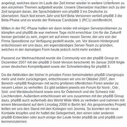
angelegt, welches dann im Laufe der Zeit immer wieder in weitere Unterforen zu
den einzelnen Themen aufgeteilt wurde. Unsere Übersetzer machten sich zu der
Zeit langsam daran, die Sprachdateien von phpBB 3 ins Deutsche zu
übersetzen. Nach fast einem Jahr und fünf Beta-Versionen verließ phpBB 3 die
Beta-Phase und es wurde der Release Candidate 1 (RC1) veröffentlicht.
Mitten in der RC-Phase hatten wir dann leider mit einigen Serverproblemen zu
kämpfen und phpBB.de war mehrere Tage nicht erreichbar. Um für die Zukunft
besser gerüstet zu sein, zogen wir auf einen neuen Server, der uns von der
Firma Speedbone zur Verfügung gestellt wurde, um. Vor diesem Hintergrund
entschlossen wir uns dazu, ein eigenständiges Server-Team zu gründen,
welches in der damaligen Form heute jedoch nicht mehr existiert.
Passend zur Weihnachtszeit wurde die Community von der phpBB Group im
Dezember 2007 mit der phpBB 3 Gold-Version beschenkt. Im Januar 2008 folgte
unser deutsches Komplettpaket sowie der Schnelleinstieg für phpBB 3.
Da die Aktitiväten der bisher in privaten Foren beheimateten phpBB Usergroups
mehr und mehr zurückgingen, entschlossen wir uns im Oktober 2007, den
Bereich »phpBB Regional« mit sechs größeren öffentlichen Foren wieder zu
neuem Leben zu verhelfen. Es gibt seitdem jeweils ein Forum für Nord-, Ost-,
Süd- und Westdeutschland sowie eins für Österreich und die Schweiz inkl.
Liechtenstein. Außerdem entschlossen wir uns zusammen mit der phpBB Group
dazu, phpBB auch außerhalb des World Wide Web zu vertreten und nahmen mit
einem Messestand auf dem Linuxtag 2008 in Berlin teil. Als gesponsertes Projekt
teilten wir uns den Stand mit den Kollegen von Joomla. So konnten wir neue
Kontakte knüpfen und ihr hattet die Gelegenheit, den einen oder anderen
phpBB-Entwickler oder auch einige der Leute hinter phpBB.de und phpBB.com
kennenzulernen.