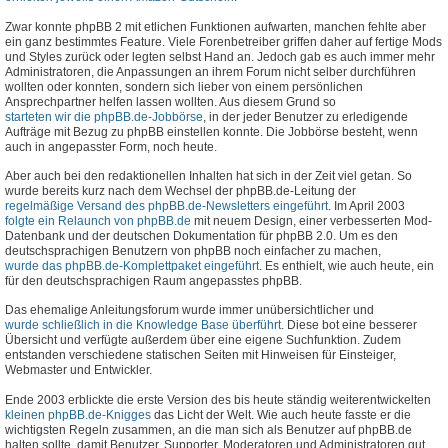
Zwar konnte phpBB 2 mit etlichen Funktionen aufwarten, manchen fehlte aber
ein ganz bestimmtes Feature. Viele Forenbetreiber griffen daher auf fertige Mods
und Styles zurück oder legten selbst Hand an. Jedoch gab es auch immer mehr
Administratoren, die Anpassungen an ihrem Forum nicht selber durchführen
wollten oder konnten, sondern sich lieber von einem persönlichen
Ansprechpartner helfen lassen wollten. Aus diesem Grund so
starteten wir die phpBB.de-Jobbörse
, in der jeder Benutzer zu erledigende
Aufträge mit Bezug zu phpBB einstellen konnte. Die Jobbörse besteht, wenn
auch in angepasster Form, noch heute.
Aber auch bei den redaktionellen Inhalten hat sich in der Zeit viel getan. So
wurde bereits kurz nach dem Wechsel der phpBB.de-Leitung der
regelmäßige Versand des phpBB.de-Newsletters eingeführt
. Im April 2003
folgte ein Relaunch von phpBB.de
mit neuem Design, einer verbesserten Mod-
Datenbank und der deutschen Dokumentation für phpBB 2.0. Um es den
deutschsprachigen Benutzern von phpBB noch einfacher zu machen,
wurde das phpBB.de-Komplettpaket eingeführt
. Es enthielt, wie auch heute, ein
für den deutschsprachigen Raum angepasstes phpBB.
Das ehemalige Anleitungsforum wurde immer unübersichtlicher und
wurde schließlich in die Knowledge Base überführt
. Diese bot eine besserer
Übersicht und verfügte außerdem über eine eigene Suchfunktion. Zudem
entstanden verschiedene statischen Seiten mit Hinweisen für Einsteiger,
Webmaster und Entwickler.
Ende 2003 erblickte die erste Version des bis heute ständig weiterentwickelten
kleinen phpBB.de-Knigges
das Licht der Welt. Wie auch heute fasste er die
wichtigsten Regeln zusammen, an die man sich als Benutzer auf phpBB.de
halten sollte, damit Benutzer, Supporter, Moderatoren und Administratoren gut