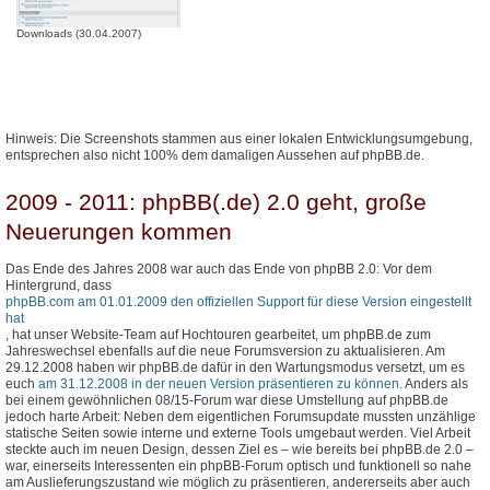
Downloads (30.04.2007)
Hinweis: Die Screenshots stammen aus einer lokalen Entwicklungsumgebung,
entsprechen also nicht 100% dem damaligen Aussehen auf phpBB.de.
2009 - 2011: phpBB(.de) 2.0 geht, große
Neuerungen kommen
Das Ende des Jahres 2008 war auch das Ende von phpBB 2.0: Vor dem
Hintergrund, dass
phpBB.com am 01.01.2009 den offiziellen Support für diese Version eingestellt
hat
, hat unser Website-Team auf Hochtouren gearbeitet, um phpBB.de zum
Jahreswechsel ebenfalls auf die neue Forumsversion zu aktualisieren. Am
29.12.2008 haben wir phpBB.de dafür in den Wartungsmodus versetzt, um es
euch
am 31.12.2008 in der neuen Version präsentieren zu können
. Anders als
bei einem gewöhnlichen 08/15-Forum war diese Umstellung auf phpBB.de
jedoch harte Arbeit: Neben dem eigentlichen Forumsupdate mussten unzählige
statische Seiten sowie interne und externe Tools umgebaut werden. Viel Arbeit
steckte auch im neuen Design, dessen Ziel es – wie bereits bei phpBB.de 2.0 –
war, einerseits Interessenten ein phpBB-Forum optisch und funktionell so nahe
am Auslieferungszustand wie möglich zu präsentieren, andererseits aber auch