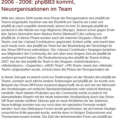
2006 - 2008: phpBB3 kommt,
Neuorganisationen im Team
Mitte des Jahres 2006 wurde eine Phase der Reorganisation des phpBB.de-
Teams eingeläutet. Auslöser war der Rücktritt von Sascha als Leiter von
phpBB.de nach ungefähr dreieinhalb Jahren im Amt. Er übergab phpBB.de
zunächst in die Hände von Ingo Migliarina (Mungo). Jedoch schon gegen Ende
des Jahres übernahm dann Markus Rehm (Markus67) die Leitung von
phpBB.de. In dieser Phase wurden auch die externen Gruppen »Show-Off-
Team« und die »Valued Contributors« gegründet. Erstere sollte, und macht dies
auch heute noch, das phpBB.de-Team bei der Bearbeitung der Vorschläge für
das Show-Off-Forum unterstützen. Die »Valued Contributor« hingegen bestehen
aus Mitgliedern der Community, die sich über eine längere Zeit um phpBB.de
verdient gemacht haben. Die Restrukturierung des phpBB.de-Teams Anfang
2007, bei der das phpBB.de-Team in die Gruppen »Administratoren«,
»Moderatoren«, »Supporter«, »MOD-Team“, »PR-Team« sowie das »Website-
Team« aufgespalten wurde, schloss dann die Phase der Reorganisation ab.
In dieser Zeit gab es jedoch nicht nur Änderungen an der Struktur des phpBB.de-
Teams, sondern auch etliche andere Änderungen auf phpBB.de. So wurde zum
Beispiel das Show-Off-Forum zunächst abgeschafft, da es sich bei der Mehrzahl
der Vorstellungen um einfache Standardinstallationen oder schlicht Werbung
handelte. Nach starken Protesten aus der Community wurde es jedoch mit
überarbeiteten Regeln mit der heute bekannten Vorabprüfung durch das Show-
Off-Team wieder eröffnet. Ebenso gab es neue Richtlinien für die Jobbörse.
Neue Aufträge konnten nun nur noch über ein spezielles Formular erstellt
werden. Auch das Webspace-Forum wurde geschlossen, da dort immer häufiger
unsachliche Kritik gepostet wurde, welche dann in hitzigen Diskussionen und
Themensperrungen endete. Die Zahl der teilnehmenden Foren am phpBB.de-