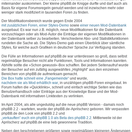
miteinander auskommen. Der kleine phpBB.de Knigge durfte und darf auch als
Basis für eigene Forumsregeln genutzt werden und ist inzwischen mehr oder
weniger stark modifiziert in tausenden Foren zu finden.
Der Modifikationsbereich wurde gegen Ende 2004
mit zusätzlichen Foren, einer Styles-Demo
sowie
einer neuen Mod-Datenbank
ausgebaut. Es war nun z.B. möglich, neue Modifikationen für die Datenbank
vorzuschlagen oder als Mod-Autor die Einträge der eigenen Modifikationen in
der Datenbank selber zu bearbeiten. Verschiedene Abo- und Statistikfunktionen
rundeten die Sache ab. Die Styles-Demo gab einen Überblick über sämtliche
Styles, für welche auch Grafiken in deutscher Sprache zur Verfügung standen.
Die Fülle an Informationen auf phpBB.de war unterdessen so groß, dass selbst
regelmäßige Besucher nicht alle Funktionen, Tools und Informationen kannten.
Abhilfe sollte die »Schon gewusst«-Box schaffen. Bei jedem Seitenaufruf wurde
der Besucher auf ein zufällig ausgewähltes „Highlight“ aus den einzelnen
Bereichen von phpBB.de aufmerksam gemacht.
Die Box hatte schnell eine „Fangemeinde“
und wurde,
nachdem sie als Mod erhältlich war
, in unzähligen phpBB-Foren eingebaut. Im
Forum halfen die »Quicklinks«, schnell und einfach wichtige Seiten wie das
Benutzerhandbuch oder Einträge aus der Knowledge Base und der Mod-
Datenbank mit informativen Linktexten zu verlinken.
Im April 2004, als alle ungeduldig auf die neue phpBB Version - damals noch
phpBB 2.2 - warteten, wurde der phpBB.de-Aprilscherz geboren. Wir verpassten
phpBB.de den Look von phpBB 2.2 und
„verkauften“ euch ein phpBB 1.0 als Beta des phpBB 2.2
. Mittlerweile ist der
Aprilscherz auf phpBB.de eine lieb gewonnene Tradition.
Neben den beschriebenen größeren sowie regelmäßigen kleineren Änderungen