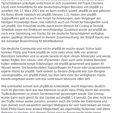
Sprachdateien anfertigte, entschloss er sich zusammen mit Frank Clemens
(Acid) eine Anlaufstelle für alle deutschsprachigen Benutzer von phpBB zu
schaffen. Am 17. März 2001 war es dann endlich soweit: phpBB.de war geboren.
Als Basis diente natürlich ein phpBB (Version 1.2). Neben drei phpBB-
Supportforen gab es auch ein Forum für Anleitungen, dem Vorgänger der
heutigen Knowledge Base, und natürlich auch ein Forum für Neuigkeiten rund
um phpBB. Die Forenliste wurde durch einen Bereich für Coding & Technik,
Smalltalk sowie ein Testforum vervollständigt. Zusätzlich wurde auf phpBB.de
noch eine Sammlung von Hacks, für die deutsche Sprachdateien verfügbar
waren, gepflegt. Wissenswert in diesem Zusammenhang: der Begriff Hacks war
die damalige Bezeichnung für Modifikationen.
Die deutsche Community und mit ihr phpBB.de wuchs rasant. Schon bald
konnten Philip und Frank phpBB.de nicht mehr ohne Hilfe von anderen
Benutzern betreiben und so wurde bereits im April »floyd« Moderator und wenig
später folgten ihm »davil« und »Pyramide«. Aber auch viele andere Benutzer
hatten mittlerweile einige Erfahrungen mit phpBB gesammelt und gaben ihr
Wissen weiter. Sie beantworteten Supportfragen im Forum oder programmierten
eigene Hacks für phpBB. Sehr beliebt zu diesem Zeitpunkt war zum Beispiel
»davilsphpBB«, ein phpBB-Paket, bei dem sehr viele der verfügbaren Hacks
bereits eingebaut waren und das somit kaum Wünsche offen ließ.
Wie unerwartet schnell sich phpBB.de entwickelte, macht folgendes deutlich:
noch im gleichen April war das Interesse so groß, dass Philip durch das enorme
Trafficaufkommen zu einem Serverwechsel gezwungen wurde. Der Umzug
wurde dann auch gleich für das Update auf phpBB 1.4 genutzt. Da aber nicht nur
der Traffic immer weiter zunahm, sondern auch die Größe der Datenbank und
man damals noch wesentlich weniger Webspace für sein Geld bekam als heute,
blieb Philip kaum eine andere Möglichkeit, als regelmäßig Nullposter und ältere
Beiträge zu löschen. Aus diesem Grund sind im Forum heute leider keine