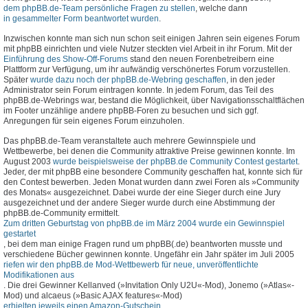
dem phpBB.de-Team persönliche Fragen zu stellen
, welche dann
in gesammelter Form beantwortet wurden
.
Inzwischen konnte man sich nun schon seit einigen Jahren sein eigenes Forum
mit phpBB einrichten und viele Nutzer steckten viel Arbeit in ihr Forum. Mit der
Einführung des Show-Off-Forums
stand den neuen Forenbetreibern eine
Plattform zur Verfügung, um ihr aufwändig verschönertes Forum vorzustellen.
Später
wurde dazu noch der phpBB.de-Webring geschaffen
, in den jeder
Administrator sein Forum eintragen konnte. In jedem Forum, das Teil des
phpBB.de-Webrings war, bestand die Möglichkeit, über Navigationsschaltflächen
im Footer unzählige andere phpBB-Foren zu besuchen und sich ggf.
Anregungen für sein eigenes Forum einzuholen.
Das phpBB.de-Team veranstaltete auch mehrere Gewinnspiele und
Wettbewerbe, bei denen die Community attraktive Preise gewinnen konnte. Im
August 2003
wurde beispielsweise der phpBB.de Community Contest gestartet
.
Jeder, der mit phpBB eine besondere Community geschaffen hat, konnte sich für
den Contest bewerben. Jeden Monat wurden dann zwei Foren als »Community
des Monats« ausgezeichnet. Dabei wurde der eine Sieger durch eine Jury
ausgezeichnet und der andere Sieger wurde durch eine Abstimmung der
phpBB.de-Community ermittelt.
Zum dritten Geburtstag von phpBB.de im März 2004 wurde ein Gewinnspiel
gestartet
, bei dem man einige Fragen rund um phpBB(.de) beantworten musste und
verschiedene Bücher gewinnen konnte. Ungefähr ein Jahr später im Juli 2005
riefen wir den phpBB.de Mod-Wettbewerb für neue, unveröffentlichte
Modifikationen aus
. Die drei Gewinner Kellanved (»Invitation Only U2U«-Mod), Jonemo (»Atlas«-
Mod) und alcaeus (»Basic AJAX features«-Mod)
erhielten jeweils einen Amazon-Gutschein
.