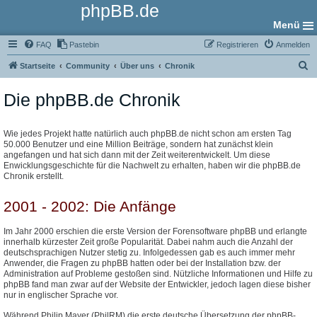
phpBB.de
Menü
FAQ
Pastebin
Registrieren
Anmelden
S
Startseite
Community
Über uns
Chronik
u
Die phpBB.de Chronik
c
h
e
Wie jedes Projekt hatte natürlich auch phpBB.de nicht schon am ersten Tag
50.000 Benutzer und eine Million Beiträge, sondern hat zunächst klein
angefangen und hat sich dann mit der Zeit weiterentwickelt. Um diese
Enwicklungsgeschichte für die Nachwelt zu erhalten, haben wir die phpBB.de
Chronik erstellt.
2001 - 2002: Die Anfänge
Im Jahr 2000 erschien die erste Version der Forensoftware phpBB und erlangte
innerhalb kürzester Zeit große Popularität. Dabei nahm auch die Anzahl der
deutschsprachigen Nutzer stetig zu. Infolgedessen gab es auch immer mehr
Anwender, die Fragen zu phpBB hatten oder bei der Installation bzw. der
Administration auf Probleme gestoßen sind. Nützliche Informationen und Hilfe zu
phpBB fand man zwar auf der Website der Entwickler, jedoch lagen diese bisher
nur in englischer Sprache vor.
Während Philip Mayer (PhilRM) die erste deutsche Übersetzung der phpBB-