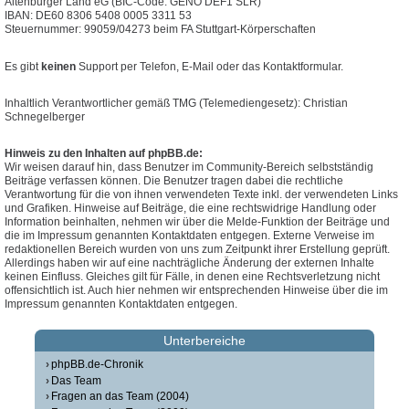
Altenburger Land eG (BIC-Code: GENO DEF1 SLR)
IBAN: DE60 8306 5408 0005 3311 53
Steuernummer: 99059/04273 beim FA Stuttgart-Körperschaften
Es gibt
keinen
Support per Telefon, E-Mail oder das Kontaktformular.
Inhaltlich Verantwortlicher gemäß TMG (Telemediengesetz): Christian
Schnegelberger
Hinweis zu den Inhalten auf phpBB.de:
Wir weisen darauf hin, dass Benutzer im Community-Bereich selbstständig
Beiträge verfassen können. Die Benutzer tragen dabei die rechtliche
Verantwortung für die von ihnen verwendeten Texte inkl. der verwendeten Links
und Grafiken. Hinweise auf Beiträge, die eine rechtswidrige Handlung oder
Information beinhalten, nehmen wir über die Melde-Funktion der Beiträge und
die im Impressum genannten Kontaktdaten entgegen. Externe Verweise im
redaktionellen Bereich wurden von uns zum Zeitpunkt ihrer Erstellung geprüft.
Allerdings haben wir auf eine nachträgliche Änderung der externen Inhalte
keinen Einfluss. Gleiches gilt für Fälle, in denen eine Rechtsverletzung nicht
offensichtlich ist. Auch hier nehmen wir entsprechenden Hinweise über die im
Impressum genannten Kontaktdaten entgegen.
Unterbereiche
phpBB.de-Chronik
Das Team
Fragen an das Team (2004)