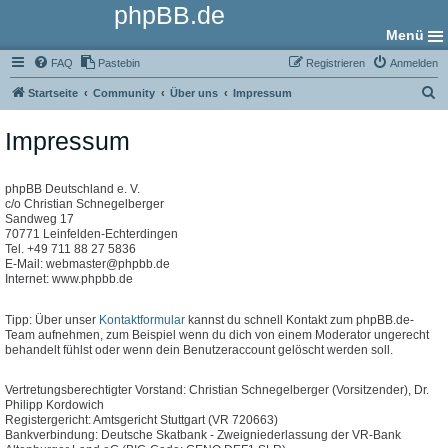
phpBB.de
Menü
FAQ
Pastebin
Registrieren
Anmelden
S
Startseite
Community
Über uns
Impressum
u
Impressum
c
h
e
phpBB Deutschland e. V.
c/o Christian Schnegelberger
Sandweg 17
70771 Leinfelden-Echterdingen
Tel. +49 711 88 27 5836
E-Mail: webmaster@phpbb.de
Internet: www.phpbb.de
Tipp: Über unser
Kontaktformular
kannst du schnell Kontakt zum phpBB.de-
Team aufnehmen, zum Beispiel wenn du dich von einem Moderator ungerecht
behandelt fühlst oder wenn dein Benutzeraccount gelöscht werden soll.
Vertretungsberechtigter Vorstand: Christian Schnegelberger (Vorsitzender), Dr.
Philipp Kordowich
Registergericht: Amtsgericht Stuttgart (VR 720663)
Bankverbindung: Deutsche Skatbank - Zweigniederlassung der VR-Bank