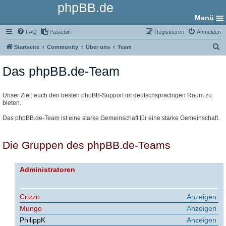
phpBB.de
Menü
FAQ
Pastebin
Registrieren
Anmelden
S
Startseite
Community
Über uns
Team
u
Das phpBB.de-Team
c
h
e
Unser Ziel: euch den besten phpBB-Support im deutschsprachigen Raum zu
bieten.
Das phpBB.de-Team ist eine starke Gemeinschaft für eine starke Gemeinschaft.
Die Gruppen des phpBB.de-Teams
Administratoren
Crizzo
Anzeigen
Mungo
Anzeigen
PhilippK
Anzeigen