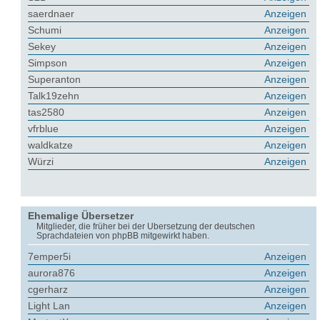
saerdnaer
Anzeigen
Schumi
Anzeigen
Sekey
Anzeigen
Simpson
Anzeigen
Superanton
Anzeigen
Talk19zehn
Anzeigen
tas2580
Anzeigen
vfrblue
Anzeigen
waldkatze
Anzeigen
Würzi
Anzeigen
Ehemalige Übersetzer
Mitglieder, die früher bei der Übersetzung der deutschen
Sprachdateien von phpBB mitgewirkt haben.
7emper5i
Anzeigen
aurora876
Anzeigen
cgerharz
Anzeigen
Light Lan
Anzeigen