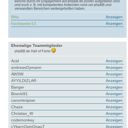
welche durch ihr Engagement auf phpBB.de positiv aufgefallen sind
und euch z. B. mit kompetenten Antworten rund um phpBB und
verwandten Bereichen weitergeholfen haben.
BNa
Anzeigen
hackepeter13
Anzeigen
Ehemalige Teammitglieder
phpBB.de Hall of Fame
Acid
Anzeigen
andreasOymann
Anzeigen
AWSW
Anzeigen
AYYILDIZLAR
Anzeigen
Banger
Anzeigen
Boecki91
Anzeigen
canonknipser
Anzeigen
Chaze
Anzeigen
Christian_W
Anzeigen
codemonkey
Anzeigen
cYbercOsmOnauT
Anzeigen