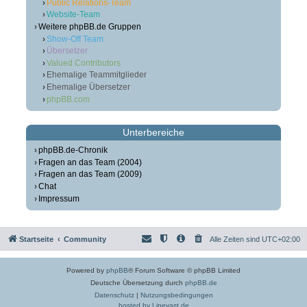
Public Relations-Team
Website-Team
Weitere phpBB.de Gruppen
Show-Off Team
Übersetzer
Valued Contributors
Ehemalige Teammitglieder
Ehemalige Übersetzer
phpBB.com
Unterbereiche
phpBB.de-Chronik
Fragen an das Team (2004)
Fragen an das Team (2009)
Chat
Impressum
Startseite
Community
Alle Zeiten sind
UTC+02:00
Powered by
phpBB
® Forum Software © phpBB Limited
Deutsche Übersetzung durch
phpBB.de
Datenschutz
|
Nutzungsbedingungen
hosted by Linevast.de