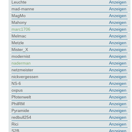
Leuchte
Anzeigen
mad-manne
Anzeigen
MagMo
Anzeigen
Mahony
Anzeigen
marc1706
Anzeigen
Melmac
Anzeigen
Metzle
Anzeigen
Mister_X
Anzeigen
modernist
Anzeigen
naderman
Anzeigen
netzmeister
Anzeigen
nickvergessen
Anzeigen
NS-6
Anzeigen
oxpus
Anzeigen
Pfotenwelt
Anzeigen
PhilRM
Anzeigen
Pyramide
Anzeigen
redbull254
Anzeigen
Rici
Anzeigen
S2B
Anzeigen