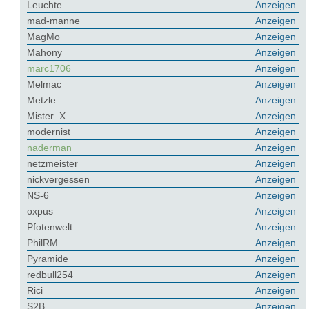
Leuchte
Anzeigen
mad-manne
Anzeigen
MagMo
Anzeigen
Mahony
Anzeigen
marc1706
Anzeigen
Melmac
Anzeigen
Metzle
Anzeigen
Mister_X
Anzeigen
modernist
Anzeigen
naderman
Anzeigen
netzmeister
Anzeigen
nickvergessen
Anzeigen
NS-6
Anzeigen
oxpus
Anzeigen
Pfotenwelt
Anzeigen
PhilRM
Anzeigen
Pyramide
Anzeigen
redbull254
Anzeigen
Rici
Anzeigen
S2B
Anzeigen