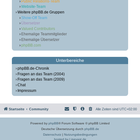
Public Relations-Team
Website-Team
Weitere phpBB.de Gruppen
Show-Off Team
Übersetzer
Valued Contributors
Ehemalige Teammitglieder
Ehemalige Übersetzer
phpBB.com
Unterbereiche
phpBB.de-Chronik
Fragen an das Team (2004)
Fragen an das Team (2009)
Chat
Impressum
Startseite
Community
Alle Zeiten sind
UTC+02:00
Powered by
phpBB
® Forum Software © phpBB Limited
Deutsche Übersetzung durch
phpBB.de
Datenschutz
|
Nutzungsbedingungen
hosted by Linevast.de