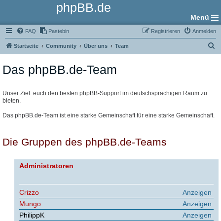
phpBB.de
Menü
FAQ
Pastebin
Registrieren
Anmelden
S
Startseite
Community
Über uns
Team
u
Das phpBB.de-Team
c
h
e
Unser Ziel: euch den besten phpBB-Support im deutschsprachigen Raum zu
bieten.
Das phpBB.de-Team ist eine starke Gemeinschaft für eine starke Gemeinschaft.
Die Gruppen des phpBB.de-Teams
Administratoren
Crizzo
Anzeigen
Mungo
Anzeigen
PhilippK
Anzeigen