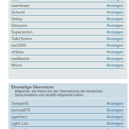
saerdnaer
Anzeigen
Schumi
Anzeigen
Sekey
Anzeigen
Simpson
Anzeigen
Superanton
Anzeigen
Talk19zehn
Anzeigen
tas2580
Anzeigen
vfrblue
Anzeigen
waldkatze
Anzeigen
Würzi
Anzeigen
Ehemalige Übersetzer
Mitglieder, die früher bei der Übersetzung der deutschen
Sprachdateien von phpBB mitgewirkt haben.
7emper5i
Anzeigen
aurora876
Anzeigen
cgerharz
Anzeigen
Light Lan
Anzeigen