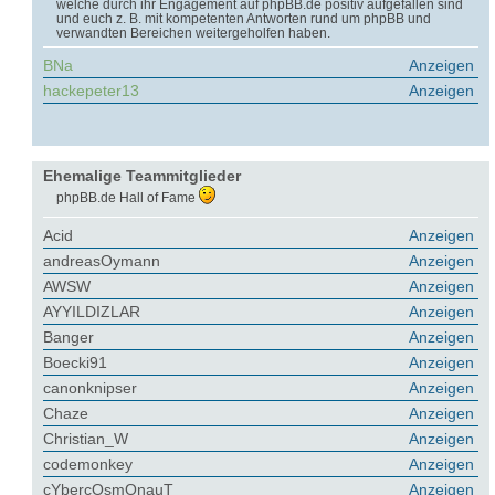
welche durch ihr Engagement auf phpBB.de positiv aufgefallen sind
und euch z. B. mit kompetenten Antworten rund um phpBB und
verwandten Bereichen weitergeholfen haben.
BNa
Anzeigen
hackepeter13
Anzeigen
Ehemalige Teammitglieder
phpBB.de Hall of Fame
Acid
Anzeigen
andreasOymann
Anzeigen
AWSW
Anzeigen
AYYILDIZLAR
Anzeigen
Banger
Anzeigen
Boecki91
Anzeigen
canonknipser
Anzeigen
Chaze
Anzeigen
Christian_W
Anzeigen
codemonkey
Anzeigen
cYbercOsmOnauT
Anzeigen