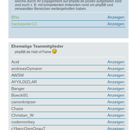
welche durch ihr Engagement auf phpBB.de positiv aufgefallen sind
und euch z. B. mit kompetenten Antworten rund um phpBB und
verwandten Bereichen weitergeholfen haben.
BNa
Anzeigen
hackepeter13
Anzeigen
Ehemalige Teammitglieder
phpBB.de Hall of Fame
Acid
Anzeigen
andreasOymann
Anzeigen
AWSW
Anzeigen
AYYILDIZLAR
Anzeigen
Banger
Anzeigen
Boecki91
Anzeigen
canonknipser
Anzeigen
Chaze
Anzeigen
Christian_W
Anzeigen
codemonkey
Anzeigen
cYbercOsmOnauT
Anzeigen