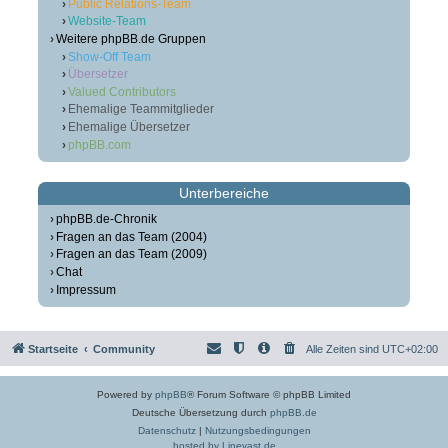
Public Relations-Team
Website-Team
Weitere phpBB.de Gruppen
Show-Off Team
Übersetzer
Valued Contributors
Ehemalige Teammitglieder
Ehemalige Übersetzer
phpBB.com
Unterbereiche
phpBB.de-Chronik
Fragen an das Team (2004)
Fragen an das Team (2009)
Chat
Impressum
Startseite
Community
Alle Zeiten sind
UTC+02:00
Powered by
phpBB
® Forum Software © phpBB Limited
Deutsche Übersetzung durch
phpBB.de
Datenschutz
|
Nutzungsbedingungen
hosted by Linevast.de