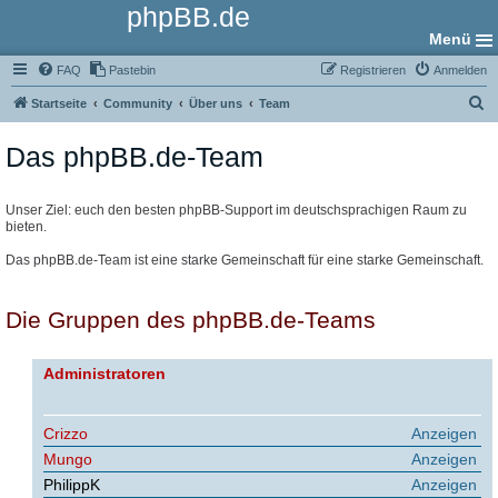
phpBB.de
Menü
FAQ
Pastebin
Registrieren
Anmelden
S
Startseite
Community
Über uns
Team
u
Das phpBB.de-Team
c
h
e
Unser Ziel: euch den besten phpBB-Support im deutschsprachigen Raum zu
bieten.
Das phpBB.de-Team ist eine starke Gemeinschaft für eine starke Gemeinschaft.
Die Gruppen des phpBB.de-Teams
Administratoren
Crizzo
Anzeigen
Mungo
Anzeigen
PhilippK
Anzeigen