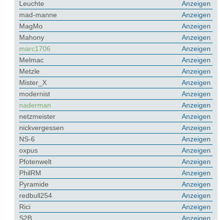
Leuchte
Anzeigen
mad-manne
Anzeigen
MagMo
Anzeigen
Mahony
Anzeigen
marc1706
Anzeigen
Melmac
Anzeigen
Metzle
Anzeigen
Mister_X
Anzeigen
modernist
Anzeigen
naderman
Anzeigen
netzmeister
Anzeigen
nickvergessen
Anzeigen
NS-6
Anzeigen
oxpus
Anzeigen
Pfotenwelt
Anzeigen
PhilRM
Anzeigen
Pyramide
Anzeigen
redbull254
Anzeigen
Rici
Anzeigen
S2B
Anzeigen