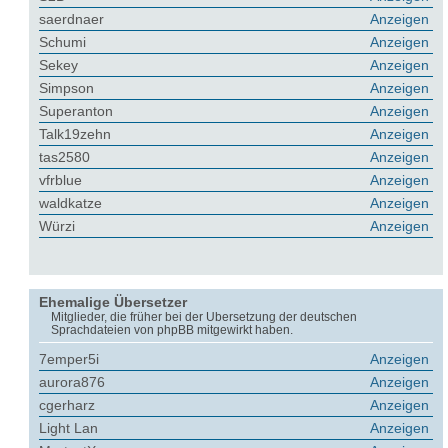
saerdnaer
Anzeigen
Schumi
Anzeigen
Sekey
Anzeigen
Simpson
Anzeigen
Superanton
Anzeigen
Talk19zehn
Anzeigen
tas2580
Anzeigen
vfrblue
Anzeigen
waldkatze
Anzeigen
Würzi
Anzeigen
Ehemalige Übersetzer
Mitglieder, die früher bei der Übersetzung der deutschen
Sprachdateien von phpBB mitgewirkt haben.
7emper5i
Anzeigen
aurora876
Anzeigen
cgerharz
Anzeigen
Light Lan
Anzeigen