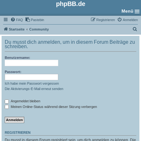
phpBB.de
Menü
FAQ
Pastebin
Registrieren
Anmelden
S
Startseite
Community
u
Du musst dich anmelden, um in diesem Forum Beiträge zu
c
schreiben.
h
Benutzername:
e
Passwort:
Ich habe mein Passwort vergessen
Die Aktivierungs-E-Mail erneut senden
Angemeldet bleiben
Meinen Online-Status während dieser Sitzung verbergen
REGISTRIEREN
Du musst in diesem Forum registriert sein, um dich anmelden zu können. Die