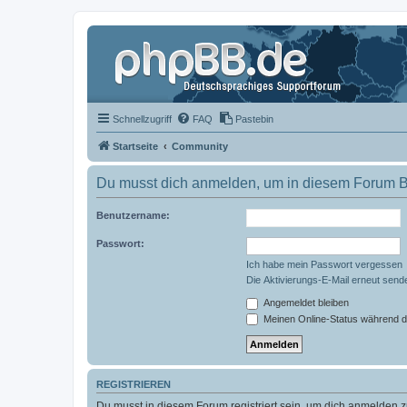
Schnellzugriff
FAQ
Pastebin
Startseite
Community
Du musst dich anmelden, um in diesem Forum Bei
Benutzername:
Passwort:
Ich habe mein Passwort vergessen
Die Aktivierungs-E-Mail erneut send
Angemeldet bleiben
Meinen Online-Status während d
REGISTRIEREN
Du musst in diesem Forum registriert sein, um dich anmelden zu