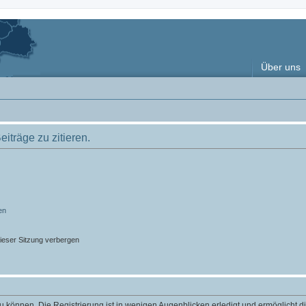
Über uns
träge zu zitieren.
en
ieser Sitzung verbergen
 können. Die Registrierung ist in wenigen Augenblicken erledigt und ermöglicht di