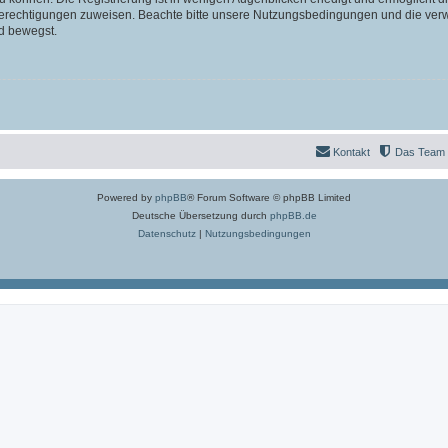
 Berechtigungen zuweisen. Beachte bitte unsere Nutzungsbedingungen und die verwa
d bewegst.
Kontakt
Das Team
Powered by
phpBB
® Forum Software © phpBB Limited
Deutsche Übersetzung durch
phpBB.de
Datenschutz
|
Nutzungsbedingungen