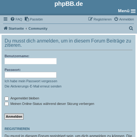
phpBB.de
Menü
FAQ
Pastebin
Registrieren
Anmelden
S
Startseite
Community
u
Du musst dich anmelden, um in diesem Forum Beiträge zu
c
zitieren.
h
Benutzername:
e
Passwort:
Ich habe mein Passwort vergessen
Die Aktivierungs-E-Mail erneut senden
Angemeldet bleiben
Meinen Online-Status während dieser Sitzung verbergen
REGISTRIEREN
Du musst in diesem Forum registriert sein, um dich anmelden zu können. Die