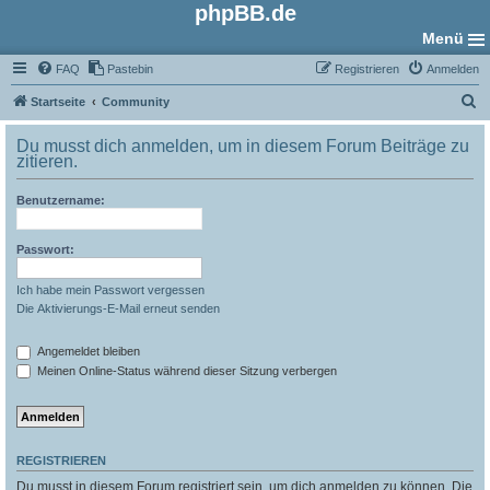
phpBB.de
Menü
FAQ
Pastebin
Registrieren
Anmelden
S
Startseite
Community
u
Du musst dich anmelden, um in diesem Forum Beiträge zu
c
zitieren.
h
Benutzername:
e
Passwort:
Ich habe mein Passwort vergessen
Die Aktivierungs-E-Mail erneut senden
Angemeldet bleiben
Meinen Online-Status während dieser Sitzung verbergen
REGISTRIEREN
Du musst in diesem Forum registriert sein, um dich anmelden zu können. Die