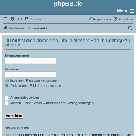
phpBB.de
Menü
FAQ
Pastebin
Registrieren
Anmelden
S
Startseite
Community
u
Du musst dich anmelden, um in diesem Forum Beiträge zu
c
zitieren.
h
Benutzername:
e
Passwort:
Ich habe mein Passwort vergessen
Die Aktivierungs-E-Mail erneut senden
Angemeldet bleiben
Meinen Online-Status während dieser Sitzung verbergen
REGISTRIEREN
Du musst in diesem Forum registriert sein, um dich anmelden zu können. Die