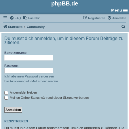
phpBB.de
Menü
FAQ
Pastebin
Registrieren
Anmelden
S
Startseite
Community
u
Du musst dich anmelden, um in diesem Forum Beiträge zu
c
zitieren.
h
Benutzername:
e
Passwort:
Ich habe mein Passwort vergessen
Die Aktivierungs-E-Mail erneut senden
Angemeldet bleiben
Meinen Online-Status während dieser Sitzung verbergen
REGISTRIEREN
Du musst in diesem Forum registriert sein, um dich anmelden zu können. Die