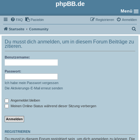
phpBB.de
Menü
FAQ
Pastebin
Registrieren
Anmelden
S
Startseite
Community
u
Du musst dich anmelden, um in diesem Forum Beiträge zu
c
zitieren.
h
Benutzername:
e
Passwort:
Ich habe mein Passwort vergessen
Die Aktivierungs-E-Mail erneut senden
Angemeldet bleiben
Meinen Online-Status während dieser Sitzung verbergen
REGISTRIEREN
Du musst in diesem Forum registriert sein, um dich anmelden zu können. Die