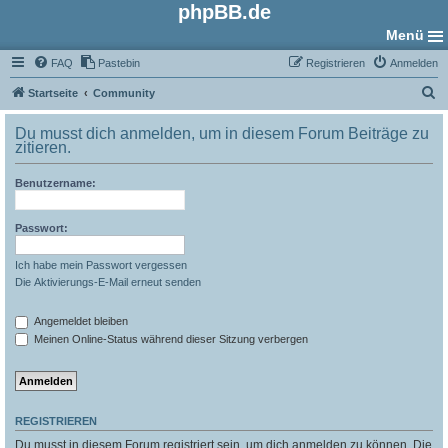
phpBB.de
Menü
FAQ
Pastebin
Registrieren
Anmelden
S
Startseite
Community
u
Du musst dich anmelden, um in diesem Forum Beiträge zu
c
zitieren.
h
Benutzername:
e
Passwort:
Ich habe mein Passwort vergessen
Die Aktivierungs-E-Mail erneut senden
Angemeldet bleiben
Meinen Online-Status während dieser Sitzung verbergen
REGISTRIEREN
Du musst in diesem Forum registriert sein, um dich anmelden zu können. Die