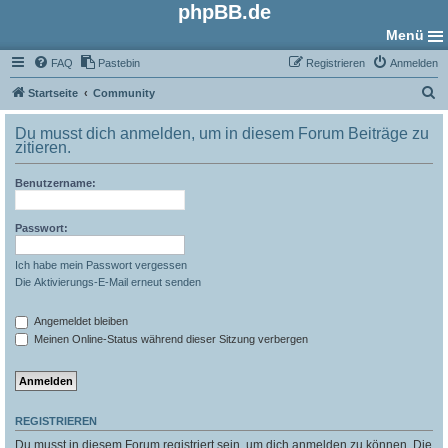
phpBB.de
Menü
FAQ
Pastebin
Registrieren
Anmelden
S
Startseite
Community
u
Du musst dich anmelden, um in diesem Forum Beiträge zu
c
zitieren.
h
Benutzername:
e
Passwort:
Ich habe mein Passwort vergessen
Die Aktivierungs-E-Mail erneut senden
Angemeldet bleiben
Meinen Online-Status während dieser Sitzung verbergen
REGISTRIEREN
Du musst in diesem Forum registriert sein, um dich anmelden zu können. Die