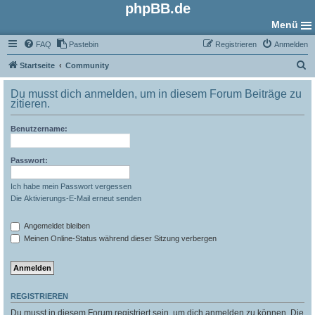
phpBB.de
Menü
FAQ
Pastebin
Registrieren
Anmelden
S
Startseite
Community
u
Du musst dich anmelden, um in diesem Forum Beiträge zu
c
zitieren.
h
Benutzername:
e
Passwort:
Ich habe mein Passwort vergessen
Die Aktivierungs-E-Mail erneut senden
Angemeldet bleiben
Meinen Online-Status während dieser Sitzung verbergen
REGISTRIEREN
Du musst in diesem Forum registriert sein, um dich anmelden zu können. Die