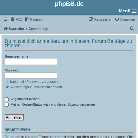
phpBB.de
Menü
FAQ
Pastebin
Registrieren
Anmelden
S
Startseite
Community
u
Du musst dich anmelden, um in diesem Forum Beiträge zu
c
zitieren.
h
Benutzername:
e
Passwort:
Ich habe mein Passwort vergessen
Die Aktivierungs-E-Mail erneut senden
Angemeldet bleiben
Meinen Online-Status während dieser Sitzung verbergen
REGISTRIEREN
Du musst in diesem Forum registriert sein, um dich anmelden zu können. Die