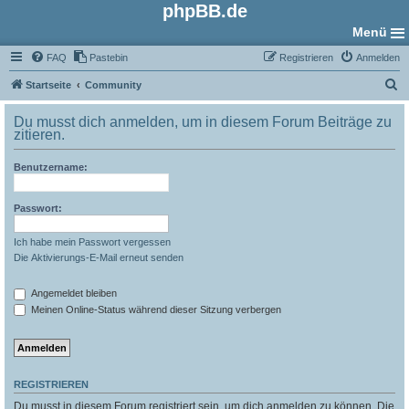
phpBB.de
Menü
FAQ
Pastebin
Registrieren
Anmelden
S
Startseite
Community
u
Du musst dich anmelden, um in diesem Forum Beiträge zu
c
zitieren.
h
Benutzername:
e
Passwort:
Ich habe mein Passwort vergessen
Die Aktivierungs-E-Mail erneut senden
Angemeldet bleiben
Meinen Online-Status während dieser Sitzung verbergen
REGISTRIEREN
Du musst in diesem Forum registriert sein, um dich anmelden zu können. Die