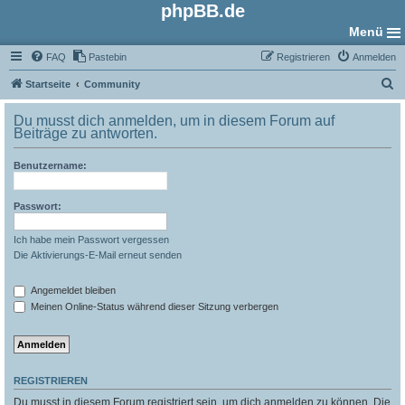
phpBB.de
Menü
FAQ
Pastebin
Registrieren
Anmelden
S
Startseite
Community
u
Du musst dich anmelden, um in diesem Forum auf
c
Beiträge zu antworten.
h
Benutzername:
e
Passwort:
Ich habe mein Passwort vergessen
Die Aktivierungs-E-Mail erneut senden
Angemeldet bleiben
Meinen Online-Status während dieser Sitzung verbergen
REGISTRIEREN
Du musst in diesem Forum registriert sein, um dich anmelden zu können. Die