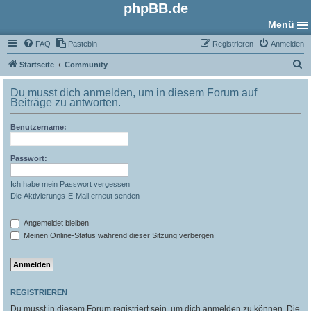
phpBB.de
Menü
FAQ
Pastebin
Registrieren
Anmelden
S
Startseite
Community
u
Du musst dich anmelden, um in diesem Forum auf
c
Beiträge zu antworten.
h
Benutzername:
e
Passwort:
Ich habe mein Passwort vergessen
Die Aktivierungs-E-Mail erneut senden
Angemeldet bleiben
Meinen Online-Status während dieser Sitzung verbergen
REGISTRIEREN
Du musst in diesem Forum registriert sein, um dich anmelden zu können. Die