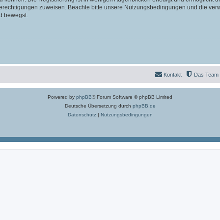
 Berechtigungen zuweisen. Beachte bitte unsere Nutzungsbedingungen und die verwa
d bewegst.
Kontakt
Das Team
Powered by
phpBB
® Forum Software © phpBB Limited
Deutsche Übersetzung durch
phpBB.de
Datenschutz
|
Nutzungsbedingungen