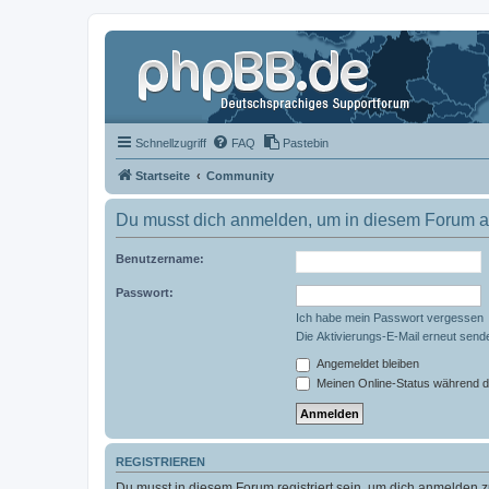
Schnellzugriff
FAQ
Pastebin
Startseite
Community
Du musst dich anmelden, um in diesem Forum au
Benutzername:
Passwort:
Ich habe mein Passwort vergessen
Die Aktivierungs-E-Mail erneut send
Angemeldet bleiben
Meinen Online-Status während d
REGISTRIEREN
Du musst in diesem Forum registriert sein, um dich anmelden zu