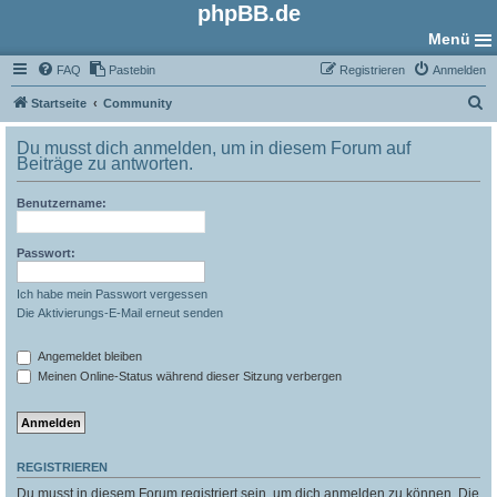
phpBB.de
Menü
FAQ
Pastebin
Registrieren
Anmelden
S
Startseite
Community
u
Du musst dich anmelden, um in diesem Forum auf
c
Beiträge zu antworten.
h
Benutzername:
e
Passwort:
Ich habe mein Passwort vergessen
Die Aktivierungs-E-Mail erneut senden
Angemeldet bleiben
Meinen Online-Status während dieser Sitzung verbergen
REGISTRIEREN
Du musst in diesem Forum registriert sein, um dich anmelden zu können. Die