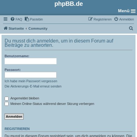
phpBB.de
Menü
FAQ
Pastebin
Registrieren
Anmelden
S
Startseite
Community
u
Du musst dich anmelden, um in diesem Forum auf
c
Beiträge zu antworten.
h
Benutzername:
e
Passwort:
Ich habe mein Passwort vergessen
Die Aktivierungs-E-Mail erneut senden
Angemeldet bleiben
Meinen Online-Status während dieser Sitzung verbergen
REGISTRIEREN
Du musst in diesem Forum registriert sein, um dich anmelden zu können. Die