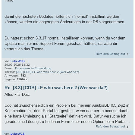
Hallo
damit die nächsten Updates hoffentlich "normal" installiert werden
können, wurden die angeregten Ändeurngen in der DB vorgenommen.
Du hättest schon 3.3.17 normal installieren können, wenn du vor dem
Update mal hier ins Support Forum geschaut hättest, da wäre dir
vermutlich das Thema ...
Rufe den Beitrag auf
von
LukeWCS
29.07.2026 18:32
Forum:
Extensions in Entwicklung
Thema:
[3.3] [CDB] LF who was here 2 (Wer war da?)
Antworten:
483
Zugriffe:
116692
Re: [3.3] [CDB] LF who was here 2 (Wer war da?)
Alles klar Doc.
Udo hat zwischenzeitlich ein Problem bei meinem AnubisBB 0.5.2-p2 in
Kombination mit dem Portal festgestellt, wenn das per .htaccess durch
eine harte Umleitung als "Startseite" definiert wird. Dafür versuche ich
gerade eine Lösung zu finden in Form einer neuen Option beim Portal ...
Rufe den Beitrag auf
von
LukeWCS