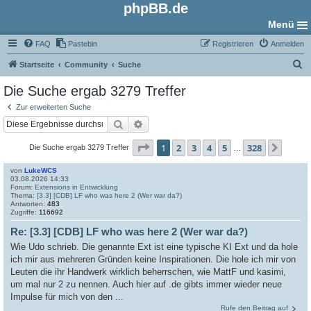
phpBB.de
Menü
FAQ
Pastebin
Registrieren
Anmelden
S
Startseite
Community
Suche
u
Die Suche ergab 3279 Treffer
c
Zur erweiterten Suche
h
Suche
Erweiterte Suche
e
Seite
1
von
328
1
2
3
4
5
328
Näch
Die Suche ergab 3279 Treffer
…
von
LukeWCS
03.08.2026 14:33
Forum:
Extensions in Entwicklung
Thema:
[3.3] [CDB] LF who was here 2 (Wer war da?)
Antworten:
483
Zugriffe:
116692
Re: [3.3] [CDB] LF who was here 2 (Wer war da?)
Wie Udo schrieb. Die genannte Ext ist eine typische KI Ext und da hole
ich mir aus mehreren Gründen keine Inspirationen. Die hole ich mir von
Leuten die ihr Handwerk wirklich beherrschen, wie MattF und kasimi,
um mal nur 2 zu nennen. Auch hier auf .de gibts immer wieder neue
Impulse für mich von den ...
Rufe den Beitrag auf