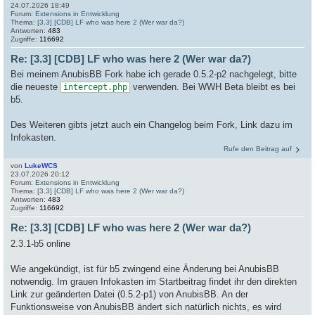
24.07.2026 18:49
Forum:
Extensions in Entwicklung
Thema:
[3.3] [CDB] LF who was here 2 (Wer war da?)
Antworten:
483
Zugriffe:
116692
Re: [3.3] [CDB] LF who was here 2 (Wer war da?)
Bei meinem AnubisBB Fork habe ich gerade 0.5.2-p2 nachgelegt, bitte
die neueste
verwenden. Bei WWH Beta bleibt es bei
intercept.php
b5.
Des Weiteren gibts jetzt auch ein Changelog beim Fork, Link dazu im
Infokasten.
Rufe den Beitrag auf
von
LukeWCS
23.07.2026 20:12
Forum:
Extensions in Entwicklung
Thema:
[3.3] [CDB] LF who was here 2 (Wer war da?)
Antworten:
483
Zugriffe:
116692
Re: [3.3] [CDB] LF who was here 2 (Wer war da?)
2.3.1-b5 online
Wie angekündigt, ist für b5 zwingend eine Änderung bei AnubisBB
notwendig. Im grauen Infokasten im Startbeitrag findet ihr den direkten
Link zur geänderten Datei (0.5.2-p1) von AnubisBB. An der
Funktionsweise von AnubisBB ändert sich natürlich nichts, es wird