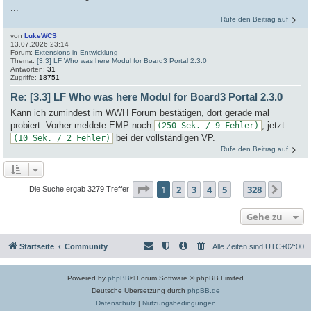
...
Rufe den Beitrag auf
von
LukeWCS
13.07.2026 23:14
Forum:
Extensions in Entwicklung
Thema:
[3.3] LF Who was here Modul for Board3 Portal 2.3.0
Antworten:
31
Zugriffe:
18751
Re: [3.3] LF Who was here Modul for Board3 Portal 2.3.0
Kann ich zumindest im WWH Forum bestätigen, dort gerade mal
probiert. Vorher meldete EMP noch
, jetzt
(250 Sek. / 9 Fehler)
bei der vollständigen VP.
(10 Sek. / 2 Fehler)
Rufe den Beitrag auf
Seite
1
von
328
1
2
3
4
5
328
Näch
Die Suche ergab 3279 Treffer
…
Gehe zu
Startseite
Community
Alle Zeiten sind
UTC+02:00
Powered by
phpBB
® Forum Software © phpBB Limited
Deutsche Übersetzung durch
phpBB.de
Datenschutz
|
Nutzungsbedingungen