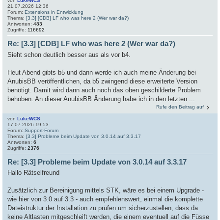
von
LukeWCS
21.07.2026 12:36
Forum:
Extensions in Entwicklung
Thema:
[3.3] [CDB] LF who was here 2 (Wer war da?)
Antworten:
483
Zugriffe:
116692
Re: [3.3] [CDB] LF who was here 2 (Wer war da?)
Sieht schon deutlich besser aus als vor b4.
Heut Abend gibts b5 und dann werde ich auch meine Änderung bei
AnubisBB veröffentlichen, da b5 zwingend diese erweiterte Version
benötigt. Damit wird dann auch noch das oben geschilderte Problem
behoben. An dieser AnubisBB Änderung habe ich in den letzten ...
Rufe den Beitrag auf
von
LukeWCS
17.07.2026 19:53
Forum:
Support-Forum
Thema:
[3.3] Probleme beim Update von 3.0.14 auf 3.3.17
Antworten:
6
Zugriffe:
2376
Re: [3.3] Probleme beim Update von 3.0.14 auf 3.3.17
Hallo Rätselfreund
Zusätzlich zur Bereinigung mittels STK, wäre es bei einem Upgrade -
wie hier von 3.0 auf 3.3 - auch empfehlenswert, einmal die komplette
Dateistruktur der Installation zu prüfen um sicherzustellen, dass da
keine Altlasten mitgeschleift werden, die einem eventuell auf die Füsse