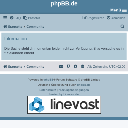
phpBB.de
Menü
FAQ
Pastebin
Registrieren
Anmelden
S
Startseite
Community
u
Information
c
h
Die Suche steht dir momentan leider nicht zur Verfügung. Bitte versuche es in
5 Sekunden erneut.
e
Startseite
Community
Alle Zeiten sind
UTC+02:00
Powered by
phpBB
® Forum Software © phpBB Limited
Deutsche Übersetzung durch
phpBB.de
Datenschutz
|
Nutzungsbedingungen
hosted by Linevast.de