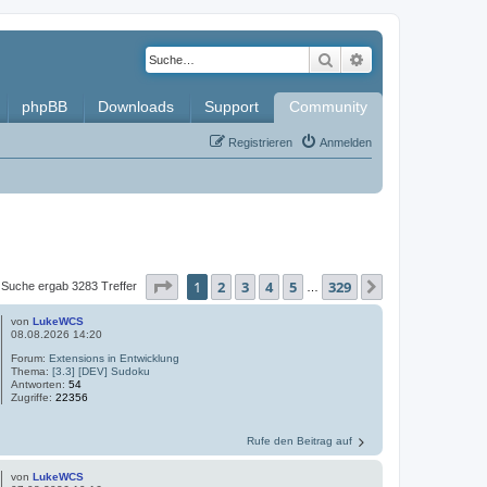
Suche
Erweiterte Such
phpBB
Downloads
Support
Community
Registrieren
Anmelden
Seite
1
von
329
1
2
3
4
5
329
Nächste
 Suche ergab 3283 Treffer
…
von
LukeWCS
08.08.2026 14:20
Forum:
Extensions in Entwicklung
Thema:
[3.3] [DEV] Sudoku
Antworten:
54
Zugriffe:
22356
Rufe den Beitrag auf
von
LukeWCS