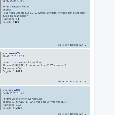
30.07.2026 18:59
Forum:
Support-Forum
Thema:
[3.3] Nach Update auf 3.3.17 Einige Benutzer können sich nicht mehr
zum Forum anmelden
Antworten:
14
Zugriffe:
1421
Rufe den Beitrag auf
von
LukeWCS
29.07.2026 18:32
Forum:
Extensions in Entwicklung
Thema:
[3.3] [CDB] LF who was here 2 (Wer war da?)
Antworten:
484
Zugriffe:
117029
Rufe den Beitrag auf
von
LukeWCS
24.07.2026 18:49
Forum:
Extensions in Entwicklung
Thema:
[3.3] [CDB] LF who was here 2 (Wer war da?)
Antworten:
484
Zugriffe:
117029
Rufe den Beitrag auf