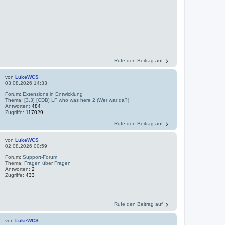
Rufe den Beitrag auf
von
LukeWCS
03.08.2026 14:33
Forum:
Extensions in Entwicklung
Thema:
[3.3] [CDB] LF who was here 2 (Wer war da?)
Antworten:
484
Zugriffe:
117029
Rufe den Beitrag auf
von
LukeWCS
02.08.2026 00:59
Forum:
Support-Forum
Thema:
Fragen über Fragen
Antworten:
2
Zugriffe:
433
Rufe den Beitrag auf
von
LukeWCS