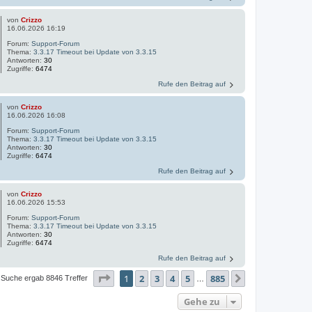
von
Crizzo
16.06.2026 16:19
Forum:
Support-Forum
Thema:
3.3.17 Timeout bei Update von 3.3.15
Antworten:
30
Zugriffe:
6474
Rufe den Beitrag auf
von
Crizzo
16.06.2026 16:08
Forum:
Support-Forum
Thema:
3.3.17 Timeout bei Update von 3.3.15
Antworten:
30
Zugriffe:
6474
Rufe den Beitrag auf
von
Crizzo
16.06.2026 15:53
Forum:
Support-Forum
Thema:
3.3.17 Timeout bei Update von 3.3.15
Antworten:
30
Zugriffe:
6474
Rufe den Beitrag auf
Seite
1
von
885
1
2
3
4
5
885
Nächste
 Suche ergab 8846 Treffer
…
Gehe zu