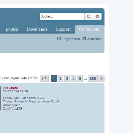
Suche
Erweiterte Such
phpBB
Downloads
Support
Community
Registrieren
Anmelden
Seite
1
von
885
1
2
3
4
5
885
Nächste
 Suche ergab 8846 Treffer
…
von
Crizzo
22.07.2026 22:39
Forum:
Vibe-Extensions (KI/AI)
Thema:
Generelle Frage zu dieser Rubrik
Antworten:
6
Zugriffe:
1195