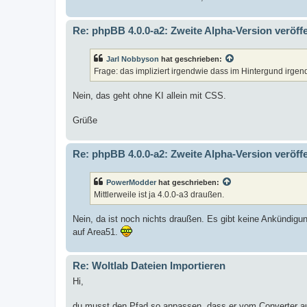
Re: phpBB 4.0.0-a2: Zweite Alpha-Version veröffe
Jarl Nobbyson
hat geschrieben:
Frage: das impliziert irgendwie dass im Hintergund irgen
Nein, das geht ohne KI allein mit CSS.
Grüße
Re: phpBB 4.0.0-a2: Zweite Alpha-Version veröffe
PowerModder
hat geschrieben:
Mittlerweile ist ja 4.0.0-a3 draußen.
Nein, da ist noch nichts draußen. Es gibt keine Ankündig
auf Area51.
Re: Woltlab Dateien Importieren
Hi,
du musst den Pfad so anpassen, dass er vom Converter a