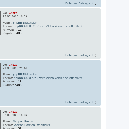
Rufe den Beitrag auf
von
Crizzo
22.07.2026 10:03
Forum:
phpBB Diskussion
Thema:
phpBB 4.0.0-a2: Zweite Alpha-Version veröffentlicht
Antworten:
12
Zugriffe:
5488
Rufe den Beitrag auf
von
Crizzo
21.07.2026 21:44
Forum:
phpBB Diskussion
Thema:
phpBB 4.0.0-a2: Zweite Alpha-Version veröffentlicht
Antworten:
12
Zugriffe:
5488
Rufe den Beitrag auf
von
Crizzo
07.07.2026 18:06
Forum:
Support-Forum
Thema:
Woltlab Dateien Importieren
Antworten:
39