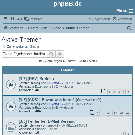
phpBB.de
Menü
FAQ
Pastebin
Registrieren
Anmelden
S
Startseite
Community
Suche
Aktive Themen
u
Aktive Themen
c
Zur erweiterten Suche
h
Suche
Erweiterte Suche
e
Die Suche ergab 6 Treffer • Seite
1
von
1
Themen
[3.3] [DEV] Sudoku
Letzter Beitrag von
LukeWCS
«
07.08.2026 16:06
Verfasst in
Extensions in Entwicklung
Antworten:
46
1
2
3
4
5
[3.3] [CDB] LF who was here 2 (Wer war da?)
Letzter Beitrag von
LukeWCS
«
07.08.2026 15:22
Verfasst in
Extensions in Entwicklung
Antworten:
484
1
46
47
48
49
…
[3.3] Fehler bei E-Mail Versand
Letzter Beitrag von
sepp71
«
07.08.2026 08:33
Verfasst in
Support-Forum
Antworten:
16
1
2