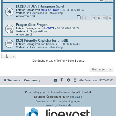
[3.2][3.3][DEV] Hangman Spiel
Letzter Beitrag von
Mike-on-Tour
«
05.08.2026 19:23
Verfasst in
Extensions in Entwicklung
Antworten:
186
1
16
17
18
19
…
Fragen über Fragen
Letzter Beitrag von
LukeWCS
«
02.08.2026 00:59
Verfasst in
Support-Forum
Antworten:
2
[3.3] Friendly Captcha for phpBB
Letzter Beitrag von
Joe Kolade
«
01.08.2026 14:45
Verfasst in
Extensions in Entwicklung
Die Suche ergab 6 Treffer • Seite
1
von
1
Gehe zu
Startseite
Community
Alle Zeiten sind
UTC+02:00
Powered by
phpBB
® Forum Software © phpBB Limited
Deutsche Übersetzung durch
phpBB.de
Datenschutz
|
Nutzungsbedingungen
hosted by Linevast.de