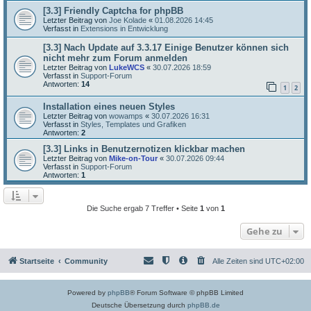
[3.3] Friendly Captcha for phpBB
Letzter Beitrag von
Joe Kolade
«
01.08.2026 14:45
Verfasst in
Extensions in Entwicklung
[3.3] Nach Update auf 3.3.17 Einige Benutzer können sich
nicht mehr zum Forum anmelden
Letzter Beitrag von
LukeWCS
«
30.07.2026 18:59
Verfasst in
Support-Forum
Antworten:
14
1
2
Installation eines neuen Styles
Letzter Beitrag von
wowamps
«
30.07.2026 16:31
Verfasst in
Styles, Templates und Grafiken
Antworten:
2
[3.3] Links in Benutzernotizen klickbar machen
Letzter Beitrag von
Mike-on-Tour
«
30.07.2026 09:44
Verfasst in
Support-Forum
Antworten:
1
Die Suche ergab 7 Treffer • Seite
1
von
1
Gehe zu
Startseite
Community
Alle Zeiten sind
UTC+02:00
Powered by
phpBB
® Forum Software © phpBB Limited
Deutsche Übersetzung durch
phpBB.de