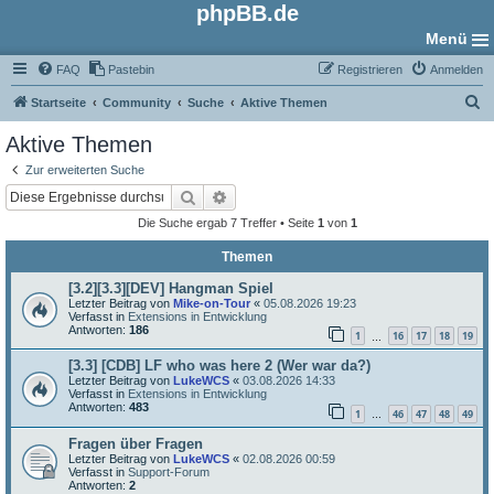
phpBB.de
Menü
FAQ
Pastebin
Registrieren
Anmelden
S
Startseite
Community
Suche
Aktive Themen
u
Aktive Themen
c
Zur erweiterten Suche
h
Suche
Erweiterte Suche
e
Die Suche ergab 7 Treffer • Seite
1
von
1
Themen
[3.2][3.3][DEV] Hangman Spiel
Letzter Beitrag von
Mike-on-Tour
«
05.08.2026 19:23
Verfasst in
Extensions in Entwicklung
Antworten:
186
1
16
17
18
19
…
[3.3] [CDB] LF who was here 2 (Wer war da?)
Letzter Beitrag von
LukeWCS
«
03.08.2026 14:33
Verfasst in
Extensions in Entwicklung
Antworten:
483
1
46
47
48
49
…
Fragen über Fragen
Letzter Beitrag von
LukeWCS
«
02.08.2026 00:59
Verfasst in
Support-Forum
Antworten:
2