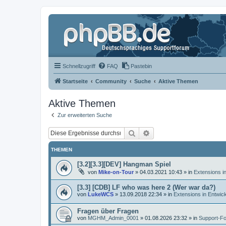
Schnellzugriff
FAQ
Pastebin
Startseite
Community
Suche
Aktive Themen
Aktive Themen
Zur erweiterten Suche
Suche
Erweiterte Suche
THEMEN
[3.2][3.3][DEV] Hangman Spiel
von
Mike-on-Tour
»
04.03.2021 10:43
» in
Extensions i
[3.3] [CDB] LF who was here 2 (Wer war da?)
von
LukeWCS
»
13.09.2018 22:34
» in
Extensions in Entwic
Fragen über Fragen
von
MGHM_Admin_0001
»
01.08.2026 23:32
» in
Support-F