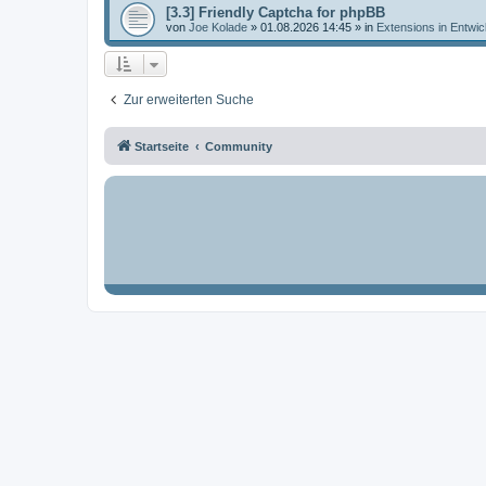
[3.3] Friendly Captcha for phpBB
von
Joe Kolade
»
01.08.2026 14:45
» in
Extensions in Entwic
Zur erweiterten Suche
Startseite
Community