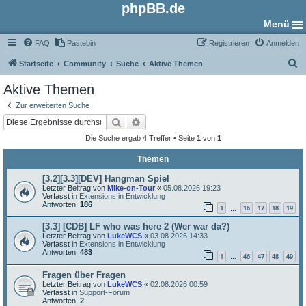
phpBB.de
Menü
FAQ
Pastebin
Registrieren
Anmelden
S
Startseite
Community
Suche
Aktive Themen
u
Aktive Themen
c
Zur erweiterten Suche
h
Suche
Erweiterte Suche
e
Die Suche ergab 4 Treffer • Seite
1
von
1
Themen
[3.2][3.3][DEV] Hangman Spiel
Letzter Beitrag von
Mike-on-Tour
«
05.08.2026 19:23
Verfasst in
Extensions in Entwicklung
Antworten:
186
1
16
17
18
19
…
[3.3] [CDB] LF who was here 2 (Wer war da?)
Letzter Beitrag von
LukeWCS
«
03.08.2026 14:33
Verfasst in
Extensions in Entwicklung
Antworten:
483
1
46
47
48
49
…
Fragen über Fragen
Letzter Beitrag von
LukeWCS
«
02.08.2026 00:59
Verfasst in
Support-Forum
Antworten:
2