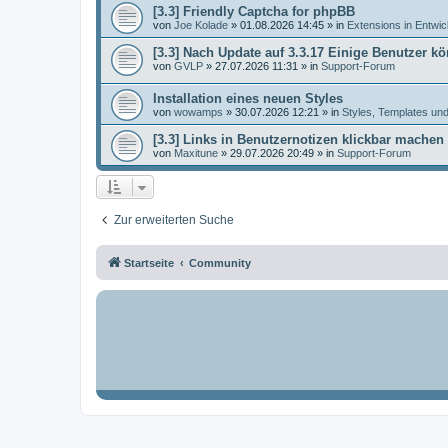
[3.3] Friendly Captcha for phpBB
von
Joe Kolade
»
01.08.2026 14:45
» in
Extensions in Entwic
[3.3] Nach Update auf 3.3.17 Einige Benutzer
von
GVLP
»
27.07.2026 11:31
» in
Support-Forum
Installation eines neuen Styles
von
wowamps
»
30.07.2026 12:21
» in
Styles, Templates un
[3.3] Links in Benutzernotizen klickbar machen
von
Maxitune
»
29.07.2026 20:49
» in
Support-Forum
Zur erweiterten Suche
Startseite
Community