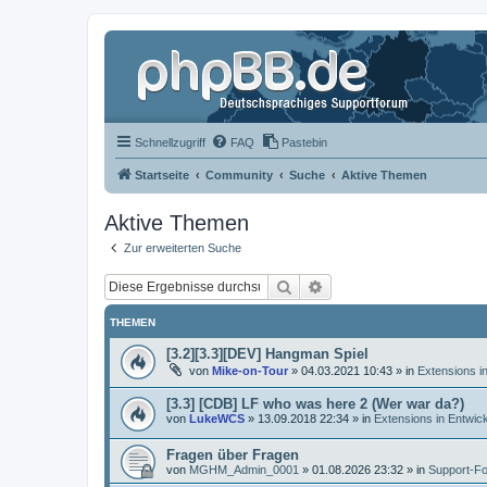
Schnellzugriff
FAQ
Pastebin
Startseite
Community
Suche
Aktive Themen
Aktive Themen
Zur erweiterten Suche
Suche
Erweiterte Suche
THEMEN
[3.2][3.3][DEV] Hangman Spiel
von
Mike-on-Tour
»
04.03.2021 10:43
» in
Extensions i
[3.3] [CDB] LF who was here 2 (Wer war da?)
von
LukeWCS
»
13.09.2018 22:34
» in
Extensions in Entwic
Fragen über Fragen
von
MGHM_Admin_0001
»
01.08.2026 23:32
» in
Support-F