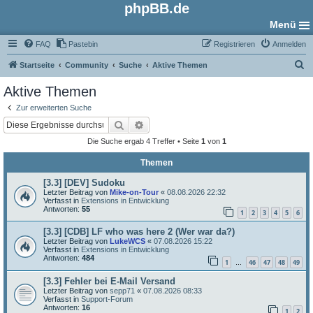
phpBB.de
Menü
FAQ
Pastebin
Registrieren
Anmelden
S
Startseite
Community
Suche
Aktive Themen
u
Aktive Themen
c
Zur erweiterten Suche
h
Suche
Erweiterte Suche
e
Die Suche ergab 4 Treffer • Seite
1
von
1
Themen
[3.3] [DEV] Sudoku
Letzter Beitrag von
Mike-on-Tour
«
08.08.2026 22:32
Verfasst in
Extensions in Entwicklung
Antworten:
55
1
2
3
4
5
6
[3.3] [CDB] LF who was here 2 (Wer war da?)
Letzter Beitrag von
LukeWCS
«
07.08.2026 15:22
Verfasst in
Extensions in Entwicklung
Antworten:
484
1
46
47
48
49
…
[3.3] Fehler bei E-Mail Versand
Letzter Beitrag von
sepp71
«
07.08.2026 08:33
Verfasst in
Support-Forum
Antworten:
16
1
2