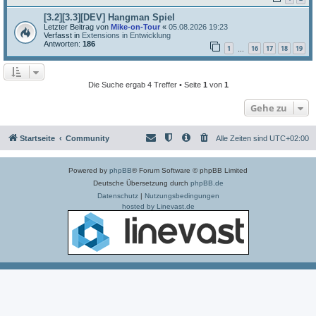
[3.2][3.3][DEV] Hangman Spiel
Letzter Beitrag von
Mike-on-Tour
«
05.08.2026 19:23
Verfasst in
Extensions in Entwicklung
Antworten:
186
1
16
17
18
19
…
Die Suche ergab 4 Treffer • Seite
1
von
1
Gehe zu
Startseite
Community
Alle Zeiten sind
UTC+02:00
Powered by
phpBB
® Forum Software © phpBB Limited
Deutsche Übersetzung durch
phpBB.de
Datenschutz
|
Nutzungsbedingungen
hosted by Linevast.de