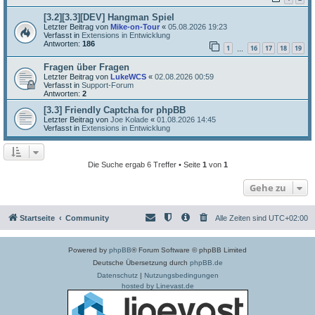
[3.2][3.3][DEV] Hangman Spiel
Letzter Beitrag von
Mike-on-Tour
«
05.08.2026 19:23
Verfasst in
Extensions in Entwicklung
Antworten:
186
1
16
17
18
19
…
Fragen über Fragen
Letzter Beitrag von
LukeWCS
«
02.08.2026 00:59
Verfasst in
Support-Forum
Antworten:
2
[3.3] Friendly Captcha for phpBB
Letzter Beitrag von
Joe Kolade
«
01.08.2026 14:45
Verfasst in
Extensions in Entwicklung
Die Suche ergab 6 Treffer • Seite
1
von
1
Gehe zu
Startseite
Community
Alle Zeiten sind
UTC+02:00
Powered by
phpBB
® Forum Software © phpBB Limited
Deutsche Übersetzung durch
phpBB.de
Datenschutz
|
Nutzungsbedingungen
hosted by Linevast.de