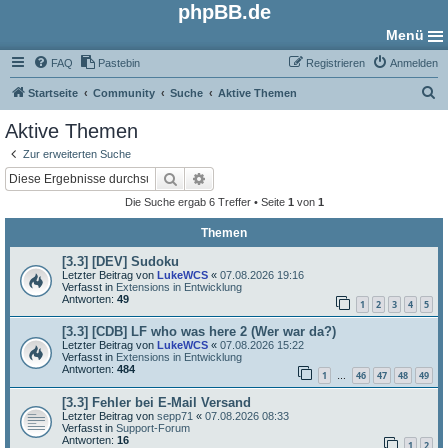
phpBB.de
Menü
FAQ
Pastebin
Registrieren
Anmelden
S
Startseite
Community
Suche
Aktive Themen
u
Aktive Themen
c
Zur erweiterten Suche
h
Suche
Erweiterte Suche
e
Die Suche ergab 6 Treffer • Seite
1
von
1
Themen
[3.3] [DEV] Sudoku
Letzter Beitrag von
LukeWCS
«
07.08.2026 19:16
Verfasst in
Extensions in Entwicklung
Antworten:
49
1
2
3
4
5
[3.3] [CDB] LF who was here 2 (Wer war da?)
Letzter Beitrag von
LukeWCS
«
07.08.2026 15:22
Verfasst in
Extensions in Entwicklung
Antworten:
484
1
46
47
48
49
…
[3.3] Fehler bei E-Mail Versand
Letzter Beitrag von
sepp71
«
07.08.2026 08:33
Verfasst in
Support-Forum
Antworten:
16
1
2