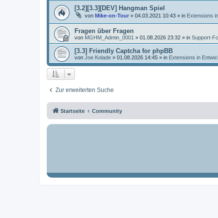
[3.2][3.3][DEV] Hangman Spiel
von
Mike-on-Tour
»
04.03.2021 10:43
» in
Extensions i
Fragen über Fragen
von
MGHM_Admin_0001
»
01.08.2026 23:32
» in
Support-F
[3.3] Friendly Captcha for phpBB
von
Joe Kolade
»
01.08.2026 14:45
» in
Extensions in Entwic
Zur erweiterten Suche
Startseite
Community