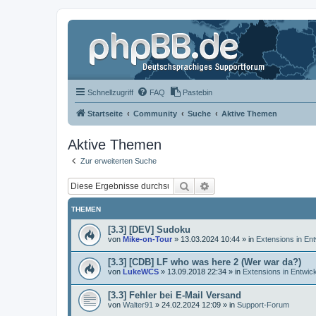
Schnellzugriff
FAQ
Pastebin
Startseite
Community
Suche
Aktive Themen
Aktive Themen
Zur erweiterten Suche
Suche
Erweiterte Suche
THEMEN
[3.3] [DEV] Sudoku
von
Mike-on-Tour
»
13.03.2024 10:44
» in
Extensions in En
[3.3] [CDB] LF who was here 2 (Wer war da?)
von
LukeWCS
»
13.09.2018 22:34
» in
Extensions in Entwic
[3.3] Fehler bei E-Mail Versand
von
Walter91
»
24.02.2024 12:09
» in
Support-Forum